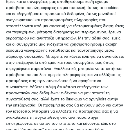
ΠΡΟΟΡΙΣΜΟΊ
ΟΙΚΟΤΟΥΡΙΣΜΟΣ
Εμείς και οι συνεργάτες μας αποθηκεύουμε και/ή έχουμε
πρόσβαση σε πληροφορίες σε μια συσκευή, όπως τα cookies,
και επεξεργαζόμαστε προσωπικά δεδομένα, όπως μοναδικοί
αναγνωριστικοί και προσαρμοσμένες πληροφορίες που
ΠΟΛΙΤΙΣΜΌΣ
αποστέλλονται από μια συσκευή για εξατομικευμένες διαφημίσεις
και περιεχόμενο, μέτρηση διαφήμισης και περιεχομένου, έρευνα
ακροατηρίου και ανάπτυξη υπηρεσιών.
Με την άδειά σας, εμείς
ΕΚΔΗΛΩΣΕΙΣ
ΜΟΥΣΙΚΗ
ΔΙΑΚΡΙΣΕΙΣ
και οι συνεργάτες μας ενδέχεται να χρησιμοποιήσουμε ακριβή
δεδομένα γεωγραφικής τοποθεσίας και ταυτοποίησης μέσω
σάρωσης συσκευών. Μπορείτε να κάνετε κλικ για να συναινέσετε
στην επεξεργασία από εμάς και τους συνεργάτες μας όπως
ΕΘΙΜΑ
ΒΙΒΛΙΟ
περιγράφεται παραπάνω. Εναλλακτικά, μπορείτε να αποκτήσετε
πρόσβαση σε πιο λεπτομερείς πληροφορίες και να αλλάξετε τις
προτιμήσεις σας πριν συναινέσετε ή να αρνηθείτε να
συναινέσετε.
Λάβετε υπόψη ότι κάποια επεξεργασία των
ΙΣΤΟΡΊΑ
ΑΠΌΨΕΙΣ
ΠΡΌΣΩΠΑ
ΣΥΝΕΝΤΕΎΞΕΙΣ
|
προσωπικών σας δεδομένων ενδέχεται να μην απαιτεί τη
συγκατάθεσή σας, αλλά έχετε το δικαίωμα να αρνηθείτε αυτήν
την επεξεργασία. Οι προτιμήσεις σας θα ισχύουν μόνο για αυτόν
ΚΑΤΆΛΟΓΟΣ ΕΠΑΓΓΕΛΜΑΤΙΏΝ
τον ιστότοπο. Μπορείτε να αλλάξετε τις προτιμήσεις σας ή να
ανακαλέσετε τη συγκατάθεσή σας ανά πάσα στιγμή
επιστρέφοντας σε αυτόν τον ιστότοπο και κάνοντας κλικ στο
κουμπί "Απορρήτου" στο κάτω μέρος της ιστοσελίδας.