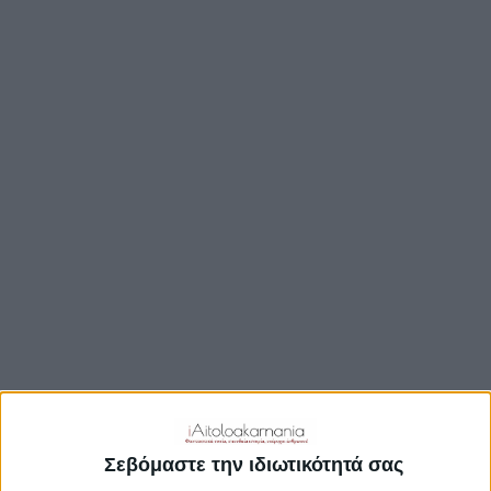
ΒΟΥΛΉ
ΔΉΜΟΙ
ΠΕΡΙΦΈΡΕΙΑ
TRAVEL GUIDE
ΑΞΙΟΘΕΑΤΑ
ΑΡΧΑΙΟΛΟΓΙΚΟΊ ΧΏΡΟΙ
ΚΆΣΤΡΑ
ΓΕΦΎΡΙΑ
ΠΑΡΑΛΊΕΣ
ΛΊΜΝΕΣ
ΓΑΣΤΡΟΝΟΜΙΑ
ΕΞΟΔΟΣ
ΔΡΑΣΤΗΡΙΟΤΗΤΕΣ
Σεβόμαστε την ιδιωτικότητά σας