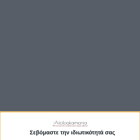
ΒΟΥΛΉ
ΔΉΜΟΙ
ΠΕΡΙΦΈΡΕΙΑ
TRAVEL GUIDE
ΑΞΙΟΘΕΑΤΑ
ΑΡΧΑΙΟΛΟΓΙΚΟΊ ΧΏΡΟΙ
ΚΆΣΤΡΑ
ΓΕΦΎΡΙΑ
ΠΑΡΑΛΊΕΣ
ΛΊΜΝΕΣ
ΓΑΣΤΡΟΝΟΜΙΑ
ΕΞΟΔΟΣ
ΔΡΑΣΤΗΡΙΟΤΗΤΕΣ
Σεβόμαστε την ιδιωτικότητά σας