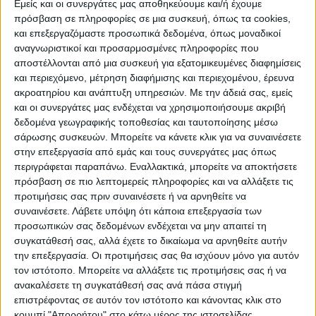
ΠΡΟΟΡΙΣΜΟΊ
ΟΙΚΟΤΟΥΡΙΣΜΟΣ
Εμείς και οι συνεργάτες μας αποθηκεύουμε και/ή έχουμε
πρόσβαση σε πληροφορίες σε μια συσκευή, όπως τα cookies,
και επεξεργαζόμαστε προσωπικά δεδομένα, όπως μοναδικοί
αναγνωριστικοί και προσαρμοσμένες πληροφορίες που
ΠΟΛΙΤΙΣΜΌΣ
αποστέλλονται από μια συσκευή για εξατομικευμένες διαφημίσεις
και περιεχόμενο, μέτρηση διαφήμισης και περιεχομένου, έρευνα
ακροατηρίου και ανάπτυξη υπηρεσιών.
Με την άδειά σας, εμείς
ΕΚΔΗΛΩΣΕΙΣ
ΜΟΥΣΙΚΗ
ΔΙΑΚΡΙΣΕΙΣ
και οι συνεργάτες μας ενδέχεται να χρησιμοποιήσουμε ακριβή
δεδομένα γεωγραφικής τοποθεσίας και ταυτοποίησης μέσω
σάρωσης συσκευών. Μπορείτε να κάνετε κλικ για να συναινέσετε
στην επεξεργασία από εμάς και τους συνεργάτες μας όπως
ΕΘΙΜΑ
ΒΙΒΛΙΟ
περιγράφεται παραπάνω. Εναλλακτικά, μπορείτε να αποκτήσετε
πρόσβαση σε πιο λεπτομερείς πληροφορίες και να αλλάξετε τις
προτιμήσεις σας πριν συναινέσετε ή να αρνηθείτε να
συναινέσετε.
Λάβετε υπόψη ότι κάποια επεξεργασία των
ΙΣΤΟΡΊΑ
ΑΠΌΨΕΙΣ
ΠΡΌΣΩΠΑ
ΣΥΝΕΝΤΕΎΞΕΙΣ
|
προσωπικών σας δεδομένων ενδέχεται να μην απαιτεί τη
συγκατάθεσή σας, αλλά έχετε το δικαίωμα να αρνηθείτε αυτήν
την επεξεργασία. Οι προτιμήσεις σας θα ισχύουν μόνο για αυτόν
ΚΑΤΆΛΟΓΟΣ ΕΠΑΓΓΕΛΜΑΤΙΏΝ
τον ιστότοπο. Μπορείτε να αλλάξετε τις προτιμήσεις σας ή να
ανακαλέσετε τη συγκατάθεσή σας ανά πάσα στιγμή
επιστρέφοντας σε αυτόν τον ιστότοπο και κάνοντας κλικ στο
κουμπί "Απορρήτου" στο κάτω μέρος της ιστοσελίδας.