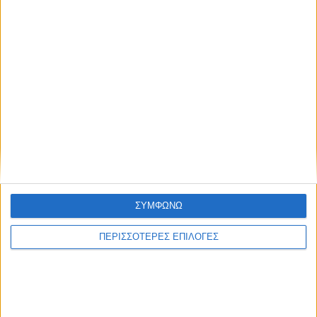
Ο Ναυτικός Όμιλος Μεσολογγίου και
η «Διέξοδος» για άλλη μια χρονιά
οργάνωσαν τιμητικές εκδηλώσεις
στον Κάλαμο
Η Μπαμπίνη τίμησε τους Πεσόντες
Μπαμπινιώτες κατά την ηρωική
Έξοδο του Μεσολογγίου
ΣΥΜΦΩΝΩ
Με έντονο ενδιαφέρον και υψηλό
ΠΕΡΙΣΣΟΤΕΡΕΣ ΕΠΙΛΟΓΕΣ
επίπεδο αναμετρήσεων
ολοκληρώθηκε το τριήμερο
Τουρνουά Σκακιού Οινιάδες 2026