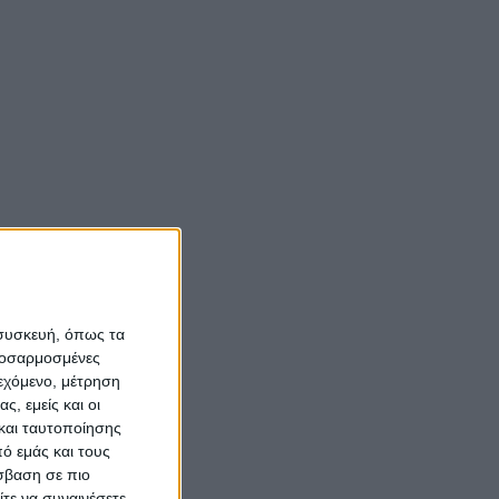
om
Νίκος Αλιάγας:
«Κληρονόμησα τον
νόστο και την αγάπη
για το Μεσολόγγι»
Σπήλαια
Αιτωλοακαρνανίας:
Ένας άγνωστος
ιστορικός και
αρχαιολογικός
 συσκευή, όπως τα
θησαυρός
προσαρμοσμένες
ιεχόμενο, μέτρηση
ς, εμείς και οι
και ταυτοποίησης
ό εμάς και τους
σβαση σε πιο
τε να συναινέσετε.