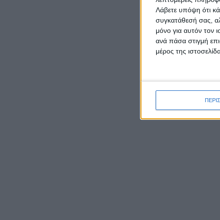
Λάβετε υπόψη ότι κά
συγκατάθεσή σας, αλ
μόνο για αυτόν τον 
ΡΟΉ ΕΙΔΉΣΕΩΝ
ανά πάσα στιγμή επι
μέρος της ιστοσελίδα
Καρυστιανού κατά ΜΜΕ:
Έφυγαν 1.000 από τη ΝΔ για
Σαμαρά και ασχολούνται με
ΠΕΡΙ
ένα μέλος μας από το
Μεσολόγγι
Ο Μητροπολίτης Δαμασκηνός
παρουσίασε τον νέο εφημέριο
π. Ιουστίνο Μουρτζιάπη στο
Πεντάλοφο Μεσολογγίου
Γιορτάζει ο Ιστορικός Ναός
της Μεταμορφώσεως του