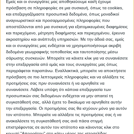
Εμείς και οι συνεργάτες μας αποθηκεύουμε και/ή έχουμε
πρόσβαση σε πληροφορίες σε μια συσκευή, όπως τα cookies,
ΠΟΛΙΤΙΣΜΌΣ
και επεξεργαζόμαστε προσωπικά δεδομένα, όπως μοναδικοί
αναγνωριστικοί και προσαρμοσμένες πληροφορίες που
αποστέλλονται από μια συσκευή για εξατομικευμένες διαφημίσεις
και περιεχόμενο, μέτρηση διαφήμισης και περιεχομένου, έρευνα
ΕΚΔΗΛΩΣΕΙΣ
ΜΟΥΣΙΚΗ
ΔΙΑΚΡΙΣΕΙΣ
ακροατηρίου και ανάπτυξη υπηρεσιών.
Με την άδειά σας, εμείς
και οι συνεργάτες μας ενδέχεται να χρησιμοποιήσουμε ακριβή
δεδομένα γεωγραφικής τοποθεσίας και ταυτοποίησης μέσω
ΕΘΙΜΑ
ΒΙΒΛΙΟ
σάρωσης συσκευών. Μπορείτε να κάνετε κλικ για να συναινέσετε
στην επεξεργασία από εμάς και τους συνεργάτες μας όπως
περιγράφεται παραπάνω. Εναλλακτικά, μπορείτε να αποκτήσετε
πρόσβαση σε πιο λεπτομερείς πληροφορίες και να αλλάξετε τις
ΙΣΤΟΡΊΑ
ΑΠΌΨΕΙΣ
ΠΡΌΣΩΠΑ
ΣΥΝΕΝΤΕΎΞΕΙΣ
|
προτιμήσεις σας πριν συναινέσετε ή να αρνηθείτε να
συναινέσετε.
Λάβετε υπόψη ότι κάποια επεξεργασία των
προσωπικών σας δεδομένων ενδέχεται να μην απαιτεί τη
ΚΑΤΆΛΟΓΟΣ ΕΠΑΓΓΕΛΜΑΤΙΏΝ
συγκατάθεσή σας, αλλά έχετε το δικαίωμα να αρνηθείτε αυτήν
την επεξεργασία. Οι προτιμήσεις σας θα ισχύουν μόνο για αυτόν
τον ιστότοπο. Μπορείτε να αλλάξετε τις προτιμήσεις σας ή να
ανακαλέσετε τη συγκατάθεσή σας ανά πάσα στιγμή
Ετικέτα:
επιστρέφοντας σε αυτόν τον ιστότοπο και κάνοντας κλικ στο
κουμπί "Απορρήτου" στο κάτω μέρος της ιστοσελίδας.