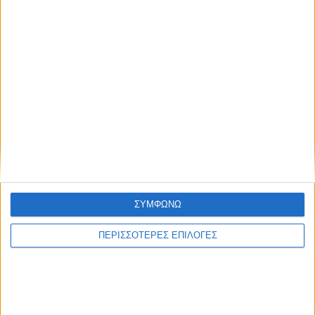
ΔΉΜΟΙ
Αφαλάτωση; Μαγγάνιο; Θείο; Ποιο το πρόβλημα
του Νερού του Νεοχωρίου;
ΣΥΜΦΩΝΩ
Πολιτιστικό Καλοκαίρι 2026: Το πρόγραμμα
εκδηλώσεων του Αυγούστου στον Δήμο Ακτίου –
ΠΕΡΙΣΣΟΤΕΡΕΣ ΕΠΙΛΟΓΕΣ
Βόνιτσας
Απέραντη χωματερή ο Δήμος Ξηρομέρου – Η εικόνα
εγκατάλειψης δεν κρύβεται άλλο