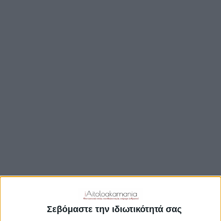
ΒΟΥΛΉ
ΔΉΜΟΙ
ΠΕΡΙΦΈΡΕΙΑ
TRAVEL GUIDE
ΑΞΙΟΘΕΑΤΑ
ΑΡΧΑΙΟΛΟΓΙΚΟΊ ΧΏΡΟΙ
ΚΆΣΤΡΑ
ΓΕΦΎΡΙΑ
ΠΑΡΑΛΊΕΣ
ΛΊΜΝΕΣ
ΓΑΣΤΡΟΝΟΜΙΑ
ΕΞΟΔΟΣ
ΔΡΑΣΤΗΡΙΟΤΗΤΕΣ
Σεβόμαστε την ιδιωτικότητά σας