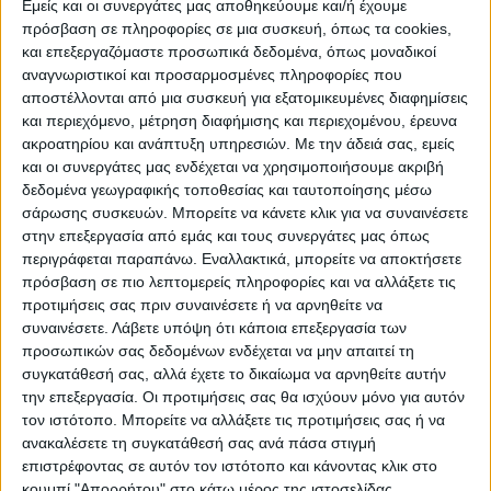
ΠΡΟΟΡΙΣΜΟΊ
ΟΙΚΟΤΟΥΡΙΣΜΟΣ
Εμείς και οι συνεργάτες μας αποθηκεύουμε και/ή έχουμε
πρόσβαση σε πληροφορίες σε μια συσκευή, όπως τα cookies,
και επεξεργαζόμαστε προσωπικά δεδομένα, όπως μοναδικοί
αναγνωριστικοί και προσαρμοσμένες πληροφορίες που
ΠΟΛΙΤΙΣΜΌΣ
αποστέλλονται από μια συσκευή για εξατομικευμένες διαφημίσεις
και περιεχόμενο, μέτρηση διαφήμισης και περιεχομένου, έρευνα
ακροατηρίου και ανάπτυξη υπηρεσιών.
Με την άδειά σας, εμείς
ΕΚΔΗΛΩΣΕΙΣ
ΜΟΥΣΙΚΗ
ΔΙΑΚΡΙΣΕΙΣ
και οι συνεργάτες μας ενδέχεται να χρησιμοποιήσουμε ακριβή
δεδομένα γεωγραφικής τοποθεσίας και ταυτοποίησης μέσω
σάρωσης συσκευών. Μπορείτε να κάνετε κλικ για να συναινέσετε
στην επεξεργασία από εμάς και τους συνεργάτες μας όπως
ΕΘΙΜΑ
ΒΙΒΛΙΟ
περιγράφεται παραπάνω. Εναλλακτικά, μπορείτε να αποκτήσετε
πρόσβαση σε πιο λεπτομερείς πληροφορίες και να αλλάξετε τις
προτιμήσεις σας πριν συναινέσετε ή να αρνηθείτε να
συναινέσετε.
Λάβετε υπόψη ότι κάποια επεξεργασία των
ΙΣΤΟΡΊΑ
ΑΠΌΨΕΙΣ
ΠΡΌΣΩΠΑ
ΣΥΝΕΝΤΕΎΞΕΙΣ
|
προσωπικών σας δεδομένων ενδέχεται να μην απαιτεί τη
συγκατάθεσή σας, αλλά έχετε το δικαίωμα να αρνηθείτε αυτήν
την επεξεργασία. Οι προτιμήσεις σας θα ισχύουν μόνο για αυτόν
ΚΑΤΆΛΟΓΟΣ ΕΠΑΓΓΕΛΜΑΤΙΏΝ
τον ιστότοπο. Μπορείτε να αλλάξετε τις προτιμήσεις σας ή να
ανακαλέσετε τη συγκατάθεσή σας ανά πάσα στιγμή
επιστρέφοντας σε αυτόν τον ιστότοπο και κάνοντας κλικ στο
κουμπί "Απορρήτου" στο κάτω μέρος της ιστοσελίδας.