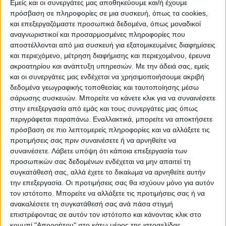
Εμείς και οι συνεργάτες μας αποθηκεύουμε και/ή έχουμε
πρόσβαση σε πληροφορίες σε μια συσκευή, όπως τα cookies,
και επεξεργαζόμαστε προσωπικά δεδομένα, όπως μοναδικοί
ΠΟΛΙΤΙΣΜΌΣ
αναγνωριστικοί και προσαρμοσμένες πληροφορίες που
αποστέλλονται από μια συσκευή για εξατομικευμένες διαφημίσεις
και περιεχόμενο, μέτρηση διαφήμισης και περιεχομένου, έρευνα
ακροατηρίου και ανάπτυξη υπηρεσιών.
Με την άδειά σας, εμείς
ΕΚΔΗΛΩΣΕΙΣ
ΜΟΥΣΙΚΗ
ΔΙΑΚΡΙΣΕΙΣ
και οι συνεργάτες μας ενδέχεται να χρησιμοποιήσουμε ακριβή
δεδομένα γεωγραφικής τοποθεσίας και ταυτοποίησης μέσω
σάρωσης συσκευών. Μπορείτε να κάνετε κλικ για να συναινέσετε
ΕΘΙΜΑ
ΒΙΒΛΙΟ
στην επεξεργασία από εμάς και τους συνεργάτες μας όπως
περιγράφεται παραπάνω. Εναλλακτικά, μπορείτε να αποκτήσετε
πρόσβαση σε πιο λεπτομερείς πληροφορίες και να αλλάξετε τις
προτιμήσεις σας πριν συναινέσετε ή να αρνηθείτε να
ΙΣΤΟΡΊΑ
ΑΠΌΨΕΙΣ
ΠΡΌΣΩΠΑ
ΣΥΝΕΝΤΕΎΞΕΙΣ
|
συναινέσετε.
Λάβετε υπόψη ότι κάποια επεξεργασία των
προσωπικών σας δεδομένων ενδέχεται να μην απαιτεί τη
συγκατάθεσή σας, αλλά έχετε το δικαίωμα να αρνηθείτε αυτήν
ΚΑΤΆΛΟΓΟΣ ΕΠΑΓΓΕΛΜΑΤΙΏΝ
την επεξεργασία. Οι προτιμήσεις σας θα ισχύουν μόνο για αυτόν
τον ιστότοπο. Μπορείτε να αλλάξετε τις προτιμήσεις σας ή να
ανακαλέσετε τη συγκατάθεσή σας ανά πάσα στιγμή
επιστρέφοντας σε αυτόν τον ιστότοπο και κάνοντας κλικ στο
κουμπί "Απορρήτου" στο κάτω μέρος της ιστοσελίδας.