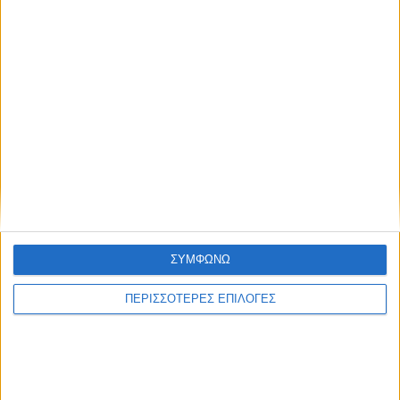
ΔΉΜΟΙ
Αφαλάτωση; Μαγγάνιο; Θείο; Ποιο το πρόβλημα
του Νερού του Νεοχωρίου;
Πολιτιστικό Καλοκαίρι 2026: Το πρόγραμμα
εκδηλώσεων του Αυγούστου στον Δήμο Ακτίου –
ΣΥΜΦΩΝΩ
Βόνιτσας
ΠΕΡΙΣΣΟΤΕΡΕΣ ΕΠΙΛΟΓΕΣ
Απέραντη χωματερή ο Δήμος Ξηρομέρου – Η εικόνα
εγκατάλειψης δεν κρύβεται άλλο
Έρχεται στις 9 Αυγούστου ο 7ος Λαϊκός Αγώνας
Αστακού «Παντελής Καρασεβδάς»