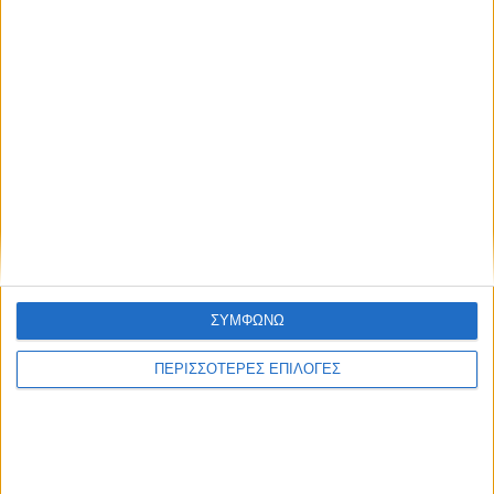
ΔΉΜΟΙ
Αφαλάτωση; Μαγγάνιο; Θείο; Ποιο το πρόβλημα
ΣΥΜΦΩΝΩ
του Νερού του Νεοχωρίου;
ΠΕΡΙΣΣΟΤΕΡΕΣ ΕΠΙΛΟΓΕΣ
Πολιτιστικό Καλοκαίρι 2026: Το πρόγραμμα
εκδηλώσεων του Αυγούστου στον Δήμο Ακτίου –
Βόνιτσας