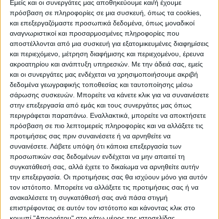
ΠΡΟΟΡΙΣΜΟΊ
ΟΙΚΟΤΟΥΡΙΣΜΟΣ
Εμείς και οι συνεργάτες μας αποθηκεύουμε και/ή έχουμε
πρόσβαση σε πληροφορίες σε μια συσκευή, όπως τα cookies,
και επεξεργαζόμαστε προσωπικά δεδομένα, όπως μοναδικοί
αναγνωριστικοί και προσαρμοσμένες πληροφορίες που
ΠΟΛΙΤΙΣΜΌΣ
αποστέλλονται από μια συσκευή για εξατομικευμένες διαφημίσεις
και περιεχόμενο, μέτρηση διαφήμισης και περιεχομένου, έρευνα
ακροατηρίου και ανάπτυξη υπηρεσιών.
Με την άδειά σας, εμείς
ΕΚΔΗΛΩΣΕΙΣ
ΜΟΥΣΙΚΗ
ΔΙΑΚΡΙΣΕΙΣ
και οι συνεργάτες μας ενδέχεται να χρησιμοποιήσουμε ακριβή
δεδομένα γεωγραφικής τοποθεσίας και ταυτοποίησης μέσω
σάρωσης συσκευών. Μπορείτε να κάνετε κλικ για να συναινέσετε
στην επεξεργασία από εμάς και τους συνεργάτες μας όπως
ΕΘΙΜΑ
ΒΙΒΛΙΟ
περιγράφεται παραπάνω. Εναλλακτικά, μπορείτε να αποκτήσετε
πρόσβαση σε πιο λεπτομερείς πληροφορίες και να αλλάξετε τις
προτιμήσεις σας πριν συναινέσετε ή να αρνηθείτε να
συναινέσετε.
Λάβετε υπόψη ότι κάποια επεξεργασία των
ΙΣΤΟΡΊΑ
ΑΠΌΨΕΙΣ
ΠΡΌΣΩΠΑ
ΣΥΝΕΝΤΕΎΞΕΙΣ
|
προσωπικών σας δεδομένων ενδέχεται να μην απαιτεί τη
συγκατάθεσή σας, αλλά έχετε το δικαίωμα να αρνηθείτε αυτήν
την επεξεργασία. Οι προτιμήσεις σας θα ισχύουν μόνο για αυτόν
ΚΑΤΆΛΟΓΟΣ ΕΠΑΓΓΕΛΜΑΤΙΏΝ
τον ιστότοπο. Μπορείτε να αλλάξετε τις προτιμήσεις σας ή να
ανακαλέσετε τη συγκατάθεσή σας ανά πάσα στιγμή
επιστρέφοντας σε αυτόν τον ιστότοπο και κάνοντας κλικ στο
κουμπί "Απορρήτου" στο κάτω μέρος της ιστοσελίδας.