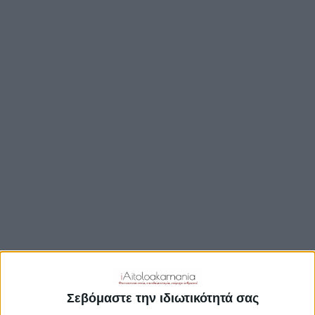
ΒΟΥΛΉ
ΔΉΜΟΙ
ΠΕΡΙΦΈΡΕΙΑ
TRAVEL GUIDE
ΑΞΙΟΘΕΑΤΑ
ΑΡΧΑΙΟΛΟΓΙΚΟΊ ΧΏΡΟΙ
ΚΆΣΤΡΑ
ΓΕΦΎΡΙΑ
ΠΑΡΑΛΊΕΣ
ΛΊΜΝΕΣ
ΓΑΣΤΡΟΝΟΜΙΑ
ΕΞΟΔΟΣ
ΔΡΑΣΤΗΡΙΟΤΗΤΕΣ
Σεβόμαστε την ιδιωτικότητά σας