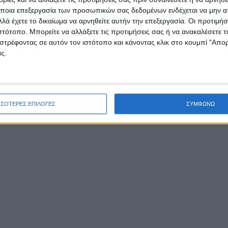
/
/
/
FEATURED
ΕΙΔΉΣΕΙΣ
ΕΚΔΗΛΏΣΕΙΣ
ΚΟΙΝΩΝΊΑ
ποια επεξεργασία των προσωπικών σας δεδομένων ενδέχεται να μην απ
λά έχετε το δικαίωμα να αρνηθείτε αυτήν την επεξεργασία. Οι προτιμήσ
ιστότοπο. Μπορείτε να αλλάξετε τις προτιμήσεις σας ή να ανακαλέσετε
Ο Σωκράτης Μάλαμας
στρέφοντας σε αυτόν τον ιστότοπο και κάνοντας κλικ στο κουμπί "Απ
ς.
και η Ιουλία
Καραπατάκη στο 7ο
ΣΣΟΤΕΡΕΣ ΕΠΙΛΟΓΕΣ
ΣΥΜΦΩΝΩ
Φεστιβάλ των Ντόπιω
στο Μεσολόγγι
Στον εμβληματικό χώρο της Παλαμαϊκής Σχολής,
ο Σωκράτης Μάλαμας και η Ιουλία Καραπατάκη