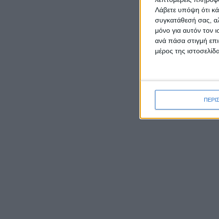
Λάβετε υπόψη ότι κά
συγκατάθεσή σας, αλ
ΡΟΉ ΕΙΔΉΣΕΩΝ
μόνο για αυτόν τον 
ανά πάσα στιγμή επι
μέρος της ιστοσελίδα
Γιορτάζει ο Ιστορικός Ναός
της Μεταμορφώσεως του
Σωτήρα στην Κατοχή
Μεσολογγίου
ΠΕΡΙ
Έκθεση φωτογραφιών του
Νίκου Αλιάγα στο Μουσείο
Άλατος
Tο Αγγελόκαστρο τρέχει:
Έρχεται στις 10/8 ο 4ος
Αγώνας δρόμου
Ο Ναυτικός Όμιλος