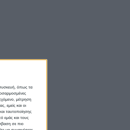
Νίκος Αλιάγας:
«Κληρονόμησα τον
om
νόστο και την αγάπη
για το Μεσολόγγι»
Σπήλαια
Αιτωλοακαρνανίας:
Ένας άγνωστος
ιστορικός και
αρχαιολογικός
θησαυρός
 συσκευή, όπως τα
προσαρμοσμένες
ιεχόμενο, μέτρηση
ς, εμείς και οι
και ταυτοποίησης
ό εμάς και τους
σβαση σε πιο
τε να συναινέσετε.