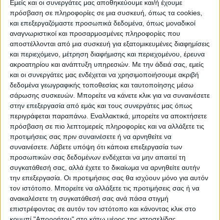
Εμείς και οι συνεργάτες μας αποθηκεύουμε και/ή έχουμε
πρόσβαση σε πληροφορίες σε μια συσκευή, όπως τα cookies,
και επεξεργαζόμαστε προσωπικά δεδομένα, όπως μοναδικοί
ΠΟΛΙΤΙΣΜΌΣ
αναγνωριστικοί και προσαρμοσμένες πληροφορίες που
αποστέλλονται από μια συσκευή για εξατομικευμένες διαφημίσεις
και περιεχόμενο, μέτρηση διαφήμισης και περιεχομένου, έρευνα
ακροατηρίου και ανάπτυξη υπηρεσιών.
Με την άδειά σας, εμείς
ΕΚΔΗΛΩΣΕΙΣ
ΜΟΥΣΙΚΗ
ΔΙΑΚΡΙΣΕΙΣ
και οι συνεργάτες μας ενδέχεται να χρησιμοποιήσουμε ακριβή
δεδομένα γεωγραφικής τοποθεσίας και ταυτοποίησης μέσω
σάρωσης συσκευών. Μπορείτε να κάνετε κλικ για να συναινέσετε
ΕΘΙΜΑ
ΒΙΒΛΙΟ
στην επεξεργασία από εμάς και τους συνεργάτες μας όπως
περιγράφεται παραπάνω. Εναλλακτικά, μπορείτε να αποκτήσετε
πρόσβαση σε πιο λεπτομερείς πληροφορίες και να αλλάξετε τις
προτιμήσεις σας πριν συναινέσετε ή να αρνηθείτε να
ΙΣΤΟΡΊΑ
ΑΠΌΨΕΙΣ
ΠΡΌΣΩΠΑ
ΣΥΝΕΝΤΕΎΞΕΙΣ
|
συναινέσετε.
Λάβετε υπόψη ότι κάποια επεξεργασία των
προσωπικών σας δεδομένων ενδέχεται να μην απαιτεί τη
συγκατάθεσή σας, αλλά έχετε το δικαίωμα να αρνηθείτε αυτήν
ΚΑΤΆΛΟΓΟΣ ΕΠΑΓΓΕΛΜΑΤΙΏΝ
την επεξεργασία. Οι προτιμήσεις σας θα ισχύουν μόνο για αυτόν
τον ιστότοπο. Μπορείτε να αλλάξετε τις προτιμήσεις σας ή να
ανακαλέσετε τη συγκατάθεσή σας ανά πάσα στιγμή
επιστρέφοντας σε αυτόν τον ιστότοπο και κάνοντας κλικ στο
κουμπί "Απορρήτου" στο κάτω μέρος της ιστοσελίδας.