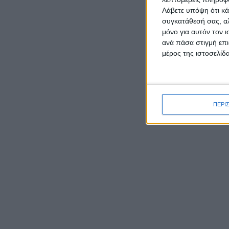
Λάβετε υπόψη ότι κά
συγκατάθεσή σας, αλ
μόνο για αυτόν τον 
ΡΟΉ ΕΙΔΉΣΕΩΝ
ανά πάσα στιγμή επι
μέρος της ιστοσελίδα
Καρυστιανού κατά ΜΜΕ:
Έφυγαν 1.000 από τη ΝΔ για
Σαμαρά και ασχολούνται με
ΠΕΡΙ
ένα μέλος μας από το
Μεσολόγγι
Ο Μητροπολίτης Δαμασκηνός
παρουσίασε τον νέο εφημέριο
π. Ιουστίνο Μουρτζιάπη στο
Πεντάλοφο Μεσολογγίου
Γιορτάζει ο Ιστορικός Ναός
της Μεταμορφώσεως του