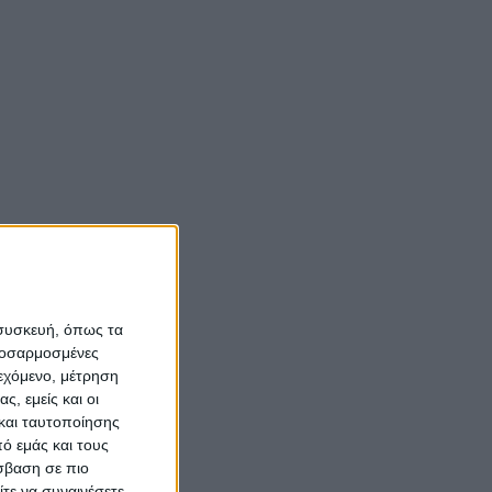
Νίκος Αλιάγας:
«Κληρονόμησα τον
νόστο και την αγάπη
για το Μεσολόγγι»
Σπήλαια
Αιτωλοακαρνανίας:
Ένας άγνωστος
ιστορικός και
αρχαιολογικός
 συσκευή, όπως τα
θησαυρός
προσαρμοσμένες
ιεχόμενο, μέτρηση
ς, εμείς και οι
και ταυτοποίησης
ό εμάς και τους
σβαση σε πιο
τε να συναινέσετε.