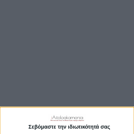
ΒΟΥΛΉ
ΔΉΜΟΙ
ΠΕΡΙΦΈΡΕΙΑ
TRAVEL GUIDE
ΑΞΙΟΘΕΑΤΑ
ΑΡΧΑΙΟΛΟΓΙΚΟΊ ΧΏΡΟΙ
ΚΆΣΤΡΑ
ΓΕΦΎΡΙΑ
ΠΑΡΑΛΊΕΣ
ΛΊΜΝΕΣ
ΓΑΣΤΡΟΝΟΜΙΑ
ΕΞΟΔΟΣ
ΔΡΑΣΤΗΡΙΟΤΗΤΕΣ
Σεβόμαστε την ιδιωτικότητά σας