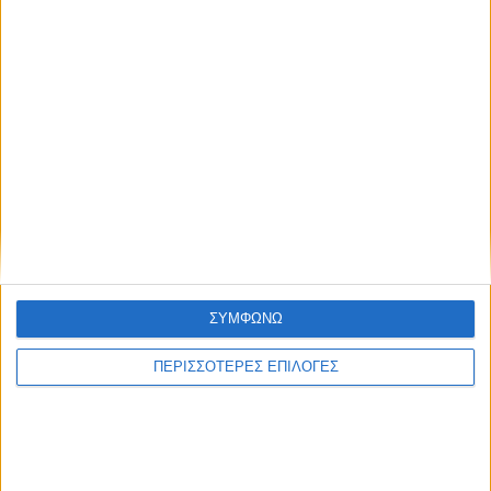
Η Μπαμπίνη τίμησε τους Πεσόντες
Μπαμπινιώτες κατά την ηρωική
Έξοδο του Μεσολογγίου
Με έντονο ενδιαφέρον και υψηλό
επίπεδο αναμετρήσεων
ολοκληρώθηκε το τριήμερο
Τουρνουά Σκακιού Οινιάδες 2026
ΣΥΜΦΩΝΩ
Περισσότερα άρθρα
ΠΕΡΙΣΣΟΤΕΡΕΣ ΕΠΙΛΟΓΕΣ