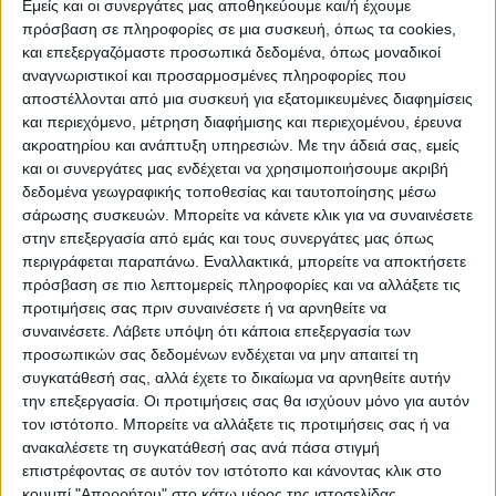
ΠΡΟΟΡΙΣΜΟΊ
ΟΙΚΟΤΟΥΡΙΣΜΟΣ
Εμείς και οι συνεργάτες μας αποθηκεύουμε και/ή έχουμε
πρόσβαση σε πληροφορίες σε μια συσκευή, όπως τα cookies,
και επεξεργαζόμαστε προσωπικά δεδομένα, όπως μοναδικοί
αναγνωριστικοί και προσαρμοσμένες πληροφορίες που
ΠΟΛΙΤΙΣΜΌΣ
αποστέλλονται από μια συσκευή για εξατομικευμένες διαφημίσεις
και περιεχόμενο, μέτρηση διαφήμισης και περιεχομένου, έρευνα
ακροατηρίου και ανάπτυξη υπηρεσιών.
Με την άδειά σας, εμείς
ΕΚΔΗΛΩΣΕΙΣ
ΜΟΥΣΙΚΗ
ΔΙΑΚΡΙΣΕΙΣ
και οι συνεργάτες μας ενδέχεται να χρησιμοποιήσουμε ακριβή
δεδομένα γεωγραφικής τοποθεσίας και ταυτοποίησης μέσω
σάρωσης συσκευών. Μπορείτε να κάνετε κλικ για να συναινέσετε
στην επεξεργασία από εμάς και τους συνεργάτες μας όπως
ΕΘΙΜΑ
ΒΙΒΛΙΟ
περιγράφεται παραπάνω. Εναλλακτικά, μπορείτε να αποκτήσετε
πρόσβαση σε πιο λεπτομερείς πληροφορίες και να αλλάξετε τις
προτιμήσεις σας πριν συναινέσετε ή να αρνηθείτε να
συναινέσετε.
Λάβετε υπόψη ότι κάποια επεξεργασία των
ΙΣΤΟΡΊΑ
ΑΠΌΨΕΙΣ
ΠΡΌΣΩΠΑ
ΣΥΝΕΝΤΕΎΞΕΙΣ
|
προσωπικών σας δεδομένων ενδέχεται να μην απαιτεί τη
συγκατάθεσή σας, αλλά έχετε το δικαίωμα να αρνηθείτε αυτήν
την επεξεργασία. Οι προτιμήσεις σας θα ισχύουν μόνο για αυτόν
ΚΑΤΆΛΟΓΟΣ ΕΠΑΓΓΕΛΜΑΤΙΏΝ
τον ιστότοπο. Μπορείτε να αλλάξετε τις προτιμήσεις σας ή να
ανακαλέσετε τη συγκατάθεσή σας ανά πάσα στιγμή
επιστρέφοντας σε αυτόν τον ιστότοπο και κάνοντας κλικ στο
κουμπί "Απορρήτου" στο κάτω μέρος της ιστοσελίδας.