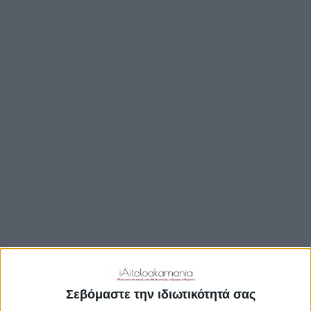
ΒΟΥΛΉ
ΔΉΜΟΙ
ΠΕΡΙΦΈΡΕΙΑ
TRAVEL GUIDE
ΑΞΙΟΘΕΑΤΑ
ΑΡΧΑΙΟΛΟΓΙΚΟΊ ΧΏΡΟΙ
ΚΆΣΤΡΑ
ΓΕΦΎΡΙΑ
ΠΑΡΑΛΊΕΣ
ΛΊΜΝΕΣ
ΓΑΣΤΡΟΝΟΜΙΑ
ΕΞΟΔΟΣ
ΔΡΑΣΤΗΡΙΟΤΗΤΕΣ
Σεβόμαστε την ιδιωτικότητά σας