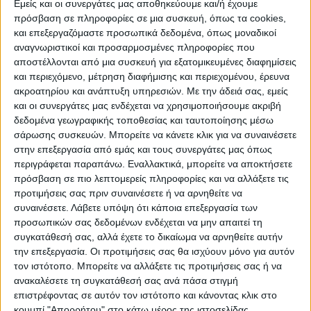
ΠΡΟΟΡΙΣΜΟΊ
ΟΙΚΟΤΟΥΡΙΣΜΟΣ
Εμείς και οι συνεργάτες μας αποθηκεύουμε και/ή έχουμε
πρόσβαση σε πληροφορίες σε μια συσκευή, όπως τα cookies,
και επεξεργαζόμαστε προσωπικά δεδομένα, όπως μοναδικοί
αναγνωριστικοί και προσαρμοσμένες πληροφορίες που
ΠΟΛΙΤΙΣΜΌΣ
αποστέλλονται από μια συσκευή για εξατομικευμένες διαφημίσεις
και περιεχόμενο, μέτρηση διαφήμισης και περιεχομένου, έρευνα
ακροατηρίου και ανάπτυξη υπηρεσιών.
Με την άδειά σας, εμείς
ΕΚΔΗΛΩΣΕΙΣ
ΜΟΥΣΙΚΗ
ΔΙΑΚΡΙΣΕΙΣ
και οι συνεργάτες μας ενδέχεται να χρησιμοποιήσουμε ακριβή
δεδομένα γεωγραφικής τοποθεσίας και ταυτοποίησης μέσω
σάρωσης συσκευών. Μπορείτε να κάνετε κλικ για να συναινέσετε
στην επεξεργασία από εμάς και τους συνεργάτες μας όπως
ΕΘΙΜΑ
ΒΙΒΛΙΟ
περιγράφεται παραπάνω. Εναλλακτικά, μπορείτε να αποκτήσετε
πρόσβαση σε πιο λεπτομερείς πληροφορίες και να αλλάξετε τις
προτιμήσεις σας πριν συναινέσετε ή να αρνηθείτε να
συναινέσετε.
Λάβετε υπόψη ότι κάποια επεξεργασία των
ΙΣΤΟΡΊΑ
ΑΠΌΨΕΙΣ
ΠΡΌΣΩΠΑ
ΣΥΝΕΝΤΕΎΞΕΙΣ
|
προσωπικών σας δεδομένων ενδέχεται να μην απαιτεί τη
συγκατάθεσή σας, αλλά έχετε το δικαίωμα να αρνηθείτε αυτήν
την επεξεργασία. Οι προτιμήσεις σας θα ισχύουν μόνο για αυτόν
ΚΑΤΆΛΟΓΟΣ ΕΠΑΓΓΕΛΜΑΤΙΏΝ
τον ιστότοπο. Μπορείτε να αλλάξετε τις προτιμήσεις σας ή να
ανακαλέσετε τη συγκατάθεσή σας ανά πάσα στιγμή
επιστρέφοντας σε αυτόν τον ιστότοπο και κάνοντας κλικ στο
κουμπί "Απορρήτου" στο κάτω μέρος της ιστοσελίδας.