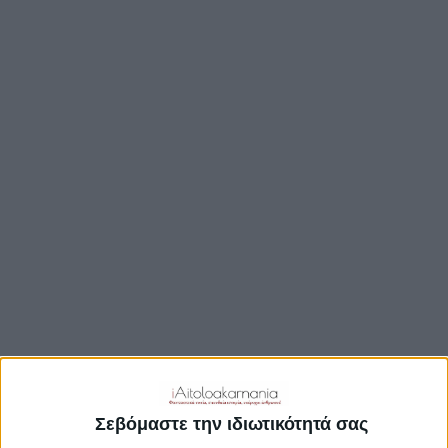
ΒΟΥΛΉ
ΔΉΜΟΙ
ΠΕΡΙΦΈΡΕΙΑ
TRAVEL GUIDE
ΑΞΙΟΘΕΑΤΑ
ΑΡΧΑΙΟΛΟΓΙΚΟΊ ΧΏΡΟΙ
ΚΆΣΤΡΑ
ΓΕΦΎΡΙΑ
ΠΑΡΑΛΊΕΣ
ΛΊΜΝΕΣ
ΓΑΣΤΡΟΝΟΜΙΑ
ΕΞΟΔΟΣ
ΔΡΑΣΤΗΡΙΟΤΗΤΕΣ
Σεβόμαστε την ιδιωτικότητά σας