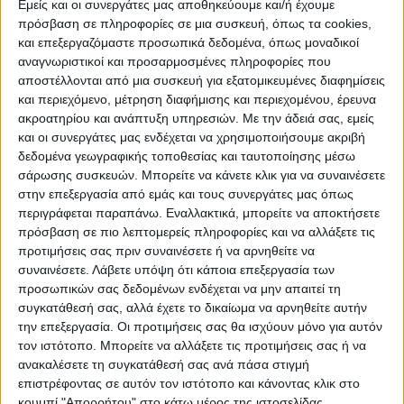
ΠΡΟΟΡΙΣΜΟΊ
ΟΙΚΟΤΟΥΡΙΣΜΟΣ
Εμείς και οι συνεργάτες μας αποθηκεύουμε και/ή έχουμε
πρόσβαση σε πληροφορίες σε μια συσκευή, όπως τα cookies,
και επεξεργαζόμαστε προσωπικά δεδομένα, όπως μοναδικοί
αναγνωριστικοί και προσαρμοσμένες πληροφορίες που
ΠΟΛΙΤΙΣΜΌΣ
αποστέλλονται από μια συσκευή για εξατομικευμένες διαφημίσεις
και περιεχόμενο, μέτρηση διαφήμισης και περιεχομένου, έρευνα
ακροατηρίου και ανάπτυξη υπηρεσιών.
Με την άδειά σας, εμείς
ΕΚΔΗΛΩΣΕΙΣ
ΜΟΥΣΙΚΗ
ΔΙΑΚΡΙΣΕΙΣ
και οι συνεργάτες μας ενδέχεται να χρησιμοποιήσουμε ακριβή
δεδομένα γεωγραφικής τοποθεσίας και ταυτοποίησης μέσω
σάρωσης συσκευών. Μπορείτε να κάνετε κλικ για να συναινέσετε
στην επεξεργασία από εμάς και τους συνεργάτες μας όπως
ΕΘΙΜΑ
ΒΙΒΛΙΟ
περιγράφεται παραπάνω. Εναλλακτικά, μπορείτε να αποκτήσετε
πρόσβαση σε πιο λεπτομερείς πληροφορίες και να αλλάξετε τις
προτιμήσεις σας πριν συναινέσετε ή να αρνηθείτε να
συναινέσετε.
Λάβετε υπόψη ότι κάποια επεξεργασία των
ΙΣΤΟΡΊΑ
ΑΠΌΨΕΙΣ
ΠΡΌΣΩΠΑ
ΣΥΝΕΝΤΕΎΞΕΙΣ
|
προσωπικών σας δεδομένων ενδέχεται να μην απαιτεί τη
συγκατάθεσή σας, αλλά έχετε το δικαίωμα να αρνηθείτε αυτήν
την επεξεργασία. Οι προτιμήσεις σας θα ισχύουν μόνο για αυτόν
ΚΑΤΆΛΟΓΟΣ ΕΠΑΓΓΕΛΜΑΤΙΏΝ
τον ιστότοπο. Μπορείτε να αλλάξετε τις προτιμήσεις σας ή να
ανακαλέσετε τη συγκατάθεσή σας ανά πάσα στιγμή
επιστρέφοντας σε αυτόν τον ιστότοπο και κάνοντας κλικ στο
κουμπί "Απορρήτου" στο κάτω μέρος της ιστοσελίδας.