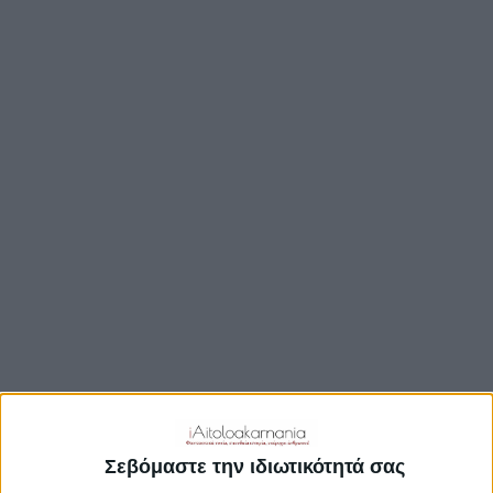
ΒΟΥΛΉ
ΔΉΜΟΙ
ΠΕΡΙΦΈΡΕΙΑ
TRAVEL GUIDE
ΑΞΙΟΘΕΑΤΑ
ΑΡΧΑΙΟΛΟΓΙΚΟΊ ΧΏΡΟΙ
ΚΆΣΤΡΑ
ΓΕΦΎΡΙΑ
ΠΑΡΑΛΊΕΣ
ΛΊΜΝΕΣ
ΓΑΣΤΡΟΝΟΜΙΑ
ΕΞΟΔΟΣ
ΔΡΑΣΤΗΡΙΟΤΗΤΕΣ
Σεβόμαστε την ιδιωτικότητά σας