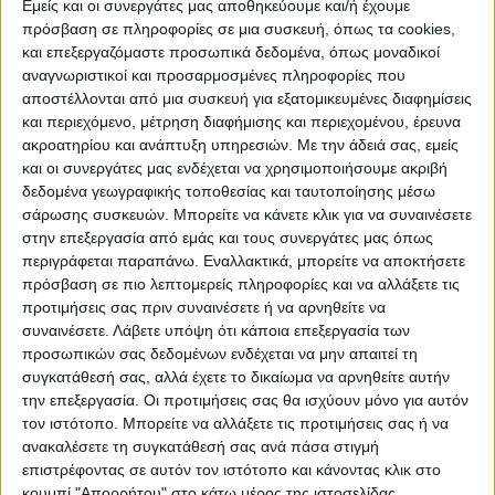
Εμείς και οι συνεργάτες μας αποθηκεύουμε και/ή έχουμε
πρόσβαση σε πληροφορίες σε μια συσκευή, όπως τα cookies,
ΠΟΛΙΤΙΣΜΌΣ
και επεξεργαζόμαστε προσωπικά δεδομένα, όπως μοναδικοί
αναγνωριστικοί και προσαρμοσμένες πληροφορίες που
αποστέλλονται από μια συσκευή για εξατομικευμένες διαφημίσεις
και περιεχόμενο, μέτρηση διαφήμισης και περιεχομένου, έρευνα
ΕΚΔΗΛΩΣΕΙΣ
ΜΟΥΣΙΚΗ
ΔΙΑΚΡΙΣΕΙΣ
ακροατηρίου και ανάπτυξη υπηρεσιών.
Με την άδειά σας, εμείς
και οι συνεργάτες μας ενδέχεται να χρησιμοποιήσουμε ακριβή
δεδομένα γεωγραφικής τοποθεσίας και ταυτοποίησης μέσω
ΕΘΙΜΑ
ΒΙΒΛΙΟ
σάρωσης συσκευών. Μπορείτε να κάνετε κλικ για να συναινέσετε
στην επεξεργασία από εμάς και τους συνεργάτες μας όπως
περιγράφεται παραπάνω. Εναλλακτικά, μπορείτε να αποκτήσετε
πρόσβαση σε πιο λεπτομερείς πληροφορίες και να αλλάξετε τις
ΙΣΤΟΡΊΑ
ΑΠΌΨΕΙΣ
ΠΡΌΣΩΠΑ
ΣΥΝΕΝΤΕΎΞΕΙΣ
|
προτιμήσεις σας πριν συναινέσετε ή να αρνηθείτε να
συναινέσετε.
Λάβετε υπόψη ότι κάποια επεξεργασία των
προσωπικών σας δεδομένων ενδέχεται να μην απαιτεί τη
ΚΑΤΆΛΟΓΟΣ ΕΠΑΓΓΕΛΜΑΤΙΏΝ
συγκατάθεσή σας, αλλά έχετε το δικαίωμα να αρνηθείτε αυτήν
την επεξεργασία. Οι προτιμήσεις σας θα ισχύουν μόνο για αυτόν
τον ιστότοπο. Μπορείτε να αλλάξετε τις προτιμήσεις σας ή να
ανακαλέσετε τη συγκατάθεσή σας ανά πάσα στιγμή
επιστρέφοντας σε αυτόν τον ιστότοπο και κάνοντας κλικ στο
κουμπί "Απορρήτου" στο κάτω μέρος της ιστοσελίδας.