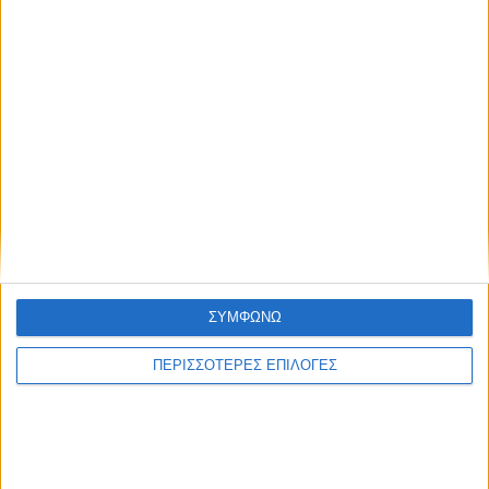
Μοιραστείτε το άρθρο...
Ετικέτες:
αθλητισμός
#
Ευαγγελία Πλατανιώτη
#
Ναύπακτος
#
Πρόσωπα Χρονιάς 2024
ΣΥΜΦΩΝΩ
ΠΕΡΙΣΣΟΤΕΡΕΣ ΕΠΙΛΟΓΕΣ
Newsroom
Σκοπός μας είναι η προβολή και ανάδειξη της ιστορικής