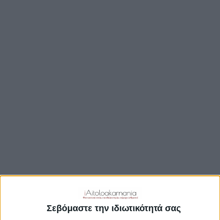
TRAVEL GUIDE
ΑΞΙΟΘΕΑΤΑ
ΑΡΧΑΙΟΛΟΓΙΚΟΊ ΧΏΡΟΙ
ΚΆΣΤΡΑ
ΓΕΦΎΡΙΑ
ΠΑΡΑΛΊΕΣ
ΛΊΜΝΕΣ
ΓΑΣΤΡΟΝΟΜΙΑ
ΕΞΟΔΟΣ
ΔΡΑΣΤΗΡΙΟΤΗΤΕΣ
ΠΡΟΟΡΙΣΜΟΊ
ΟΙΚΟΤΟΥΡΙΣΜΟΣ
Σεβόμαστε την ιδιωτικότητά σας