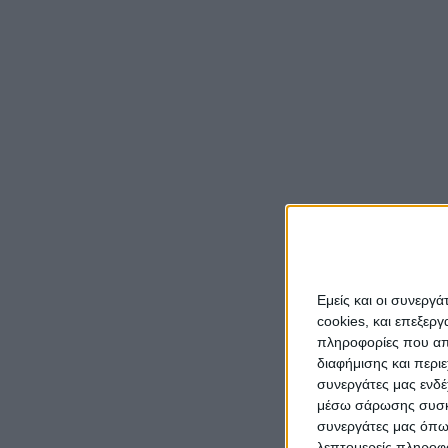
Στην 
Ελλάδα
Ευλαμπ
Οι συν
κάνουν
και το
μπορεί
αλυκές
Η ταξι
Εμείς και οι συνεργ
ελληνι
cookies, και επεξε
τις όμ
πληροφορίες που απο
προβάλ
διαφήμισης και περι
συνεργάτες μας ενδέ
ιδιαίτ
μέσω σάρωσης συσκευ
Ελλάδα
συνεργάτες μας όπω
τρόπο 
λεπτομερείς πληροφορ