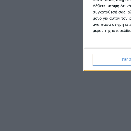
Λάβετε υπόψη ότι κά
συγκατάθεσή σας, αλ
μόνο για αυτόν τον 
ανά πάσα στιγμή επι
μέρος της ιστοσελίδα
ΡΟΉ ΕΙΔΉΣΕΩΝ
ΠΕΡΙ
Καρυστιανού κατά ΜΜΕ:
Έφυγαν 1.000 από τη ΝΔ για
Σαμαρά και ασχολούνται με
ένα μέλος μας από το
Μεσολόγγι
Ο Μητροπολίτης Δαμασκηνός
παρουσίασε τον νέο εφημέριο
π. Ιουστίνο Μουρτζιάπη στο