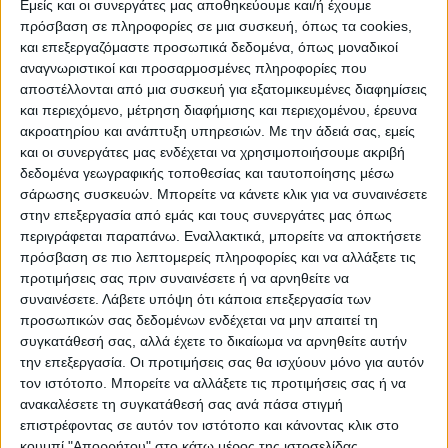
Εμείς και οι συνεργάτες μας αποθηκεύουμε και/ή έχουμε
πρόσβαση σε πληροφορίες σε μια συσκευή, όπως τα cookies,
ΠΟΛΙΤΙΣΜΌΣ
και επεξεργαζόμαστε προσωπικά δεδομένα, όπως μοναδικοί
αναγνωριστικοί και προσαρμοσμένες πληροφορίες που
αποστέλλονται από μια συσκευή για εξατομικευμένες διαφημίσεις
και περιεχόμενο, μέτρηση διαφήμισης και περιεχομένου, έρευνα
ΕΚΔΗΛΩΣΕΙΣ
ΜΟΥΣΙΚΗ
ΔΙΑΚΡΙΣΕΙΣ
ακροατηρίου και ανάπτυξη υπηρεσιών.
Με την άδειά σας, εμείς
και οι συνεργάτες μας ενδέχεται να χρησιμοποιήσουμε ακριβή
δεδομένα γεωγραφικής τοποθεσίας και ταυτοποίησης μέσω
ΕΘΙΜΑ
ΒΙΒΛΙΟ
σάρωσης συσκευών. Μπορείτε να κάνετε κλικ για να συναινέσετε
στην επεξεργασία από εμάς και τους συνεργάτες μας όπως
περιγράφεται παραπάνω. Εναλλακτικά, μπορείτε να αποκτήσετε
πρόσβαση σε πιο λεπτομερείς πληροφορίες και να αλλάξετε τις
ΙΣΤΟΡΊΑ
ΑΠΌΨΕΙΣ
ΠΡΌΣΩΠΑ
ΣΥΝΕΝΤΕΎΞΕΙΣ
|
προτιμήσεις σας πριν συναινέσετε ή να αρνηθείτε να
συναινέσετε.
Λάβετε υπόψη ότι κάποια επεξεργασία των
προσωπικών σας δεδομένων ενδέχεται να μην απαιτεί τη
ΚΑΤΆΛΟΓΟΣ ΕΠΑΓΓΕΛΜΑΤΙΏΝ
συγκατάθεσή σας, αλλά έχετε το δικαίωμα να αρνηθείτε αυτήν
την επεξεργασία. Οι προτιμήσεις σας θα ισχύουν μόνο για αυτόν
τον ιστότοπο. Μπορείτε να αλλάξετε τις προτιμήσεις σας ή να
ανακαλέσετε τη συγκατάθεσή σας ανά πάσα στιγμή
επιστρέφοντας σε αυτόν τον ιστότοπο και κάνοντας κλικ στο
κουμπί "Απορρήτου" στο κάτω μέρος της ιστοσελίδας.