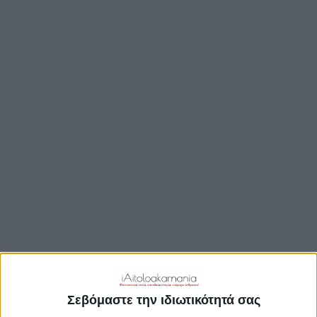
TRAVEL GUIDE
ΑΞΙΟΘΕΑΤΑ
ΑΡΧΑΙΟΛΟΓΙΚΟΊ ΧΏΡΟΙ
ΚΆΣΤΡΑ
ΓΕΦΎΡΙΑ
ΠΑΡΑΛΊΕΣ
ΛΊΜΝΕΣ
ΓΑΣΤΡΟΝΟΜΙΑ
ΕΞΟΔΟΣ
ΔΡΑΣΤΗΡΙΟΤΗΤΕΣ
ΠΡΟΟΡΙΣΜΟΊ
ΟΙΚΟΤΟΥΡΙΣΜΟΣ
Σεβόμαστε την ιδιωτικότητά σας