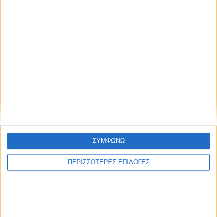
Το Πρόγραμμα του 6ου Φεστιβάλ των
Ντόπιων στο Μεσολόγγι
Δημοσιεύτηκε στις 9 Αυγούστου 2024
Το Μεσολόγγι τίμησε με μεγαλοπρέπεια τον
Νίκο Αλιάγα!
Δημοσιεύτηκε στις 4 Φεβρουαρίου 2018
ΣΥΜΦΩΝΩ
Το βιβλίο της Όλγας
Με λαμπρότητα
Πλοήγηση
Γιαννακογεώργου
τιμήθηκαν τα
ΠΕΡΙΣΣΟΤΕΡΕΣ ΕΠΙΛΟΓΕΣ
άρθρων
για τον λευκό
Θεοφάνεια στο
«χρυσό» του
λιμάνι του
Μεσολογγίου
Μεσολογγίου
ξεκίνησε το ταξίδι