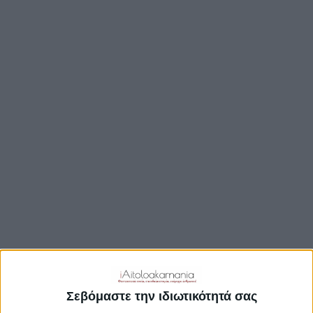
ΒΟΥΛΉ
ΔΉΜΟΙ
ΠΕΡΙΦΈΡΕΙΑ
TRAVEL GUIDE
ΑΞΙΟΘΕΑΤΑ
ΑΡΧΑΙΟΛΟΓΙΚΟΊ ΧΏΡΟΙ
ΚΆΣΤΡΑ
ΓΕΦΎΡΙΑ
ΠΑΡΑΛΊΕΣ
ΛΊΜΝΕΣ
ΓΑΣΤΡΟΝΟΜΙΑ
ΕΞΟΔΟΣ
ΔΡΑΣΤΗΡΙΟΤΗΤΕΣ
Σεβόμαστε την ιδιωτικότητά σας