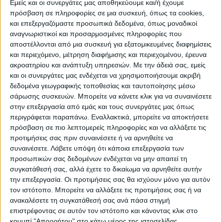
Εμείς και οι συνεργάτες μας αποθηκεύουμε και/ή έχουμε
πρόσβαση σε πληροφορίες σε μια συσκευή, όπως τα cookies,
και επεξεργαζόμαστε προσωπικά δεδομένα, όπως μοναδικοί
ΠΟΛΙΤΙΣΜΌΣ
αναγνωριστικοί και προσαρμοσμένες πληροφορίες που
αποστέλλονται από μια συσκευή για εξατομικευμένες διαφημίσεις
και περιεχόμενο, μέτρηση διαφήμισης και περιεχομένου, έρευνα
ακροατηρίου και ανάπτυξη υπηρεσιών.
Με την άδειά σας, εμείς
ΕΚΔΗΛΩΣΕΙΣ
ΜΟΥΣΙΚΗ
ΔΙΑΚΡΙΣΕΙΣ
και οι συνεργάτες μας ενδέχεται να χρησιμοποιήσουμε ακριβή
δεδομένα γεωγραφικής τοποθεσίας και ταυτοποίησης μέσω
σάρωσης συσκευών. Μπορείτε να κάνετε κλικ για να συναινέσετε
ΕΘΙΜΑ
ΒΙΒΛΙΟ
στην επεξεργασία από εμάς και τους συνεργάτες μας όπως
περιγράφεται παραπάνω. Εναλλακτικά, μπορείτε να αποκτήσετε
πρόσβαση σε πιο λεπτομερείς πληροφορίες και να αλλάξετε τις
προτιμήσεις σας πριν συναινέσετε ή να αρνηθείτε να
ΙΣΤΟΡΊΑ
ΑΠΌΨΕΙΣ
ΠΡΌΣΩΠΑ
ΣΥΝΕΝΤΕΎΞΕΙΣ
|
συναινέσετε.
Λάβετε υπόψη ότι κάποια επεξεργασία των
προσωπικών σας δεδομένων ενδέχεται να μην απαιτεί τη
συγκατάθεσή σας, αλλά έχετε το δικαίωμα να αρνηθείτε αυτήν
ΚΑΤΆΛΟΓΟΣ ΕΠΑΓΓΕΛΜΑΤΙΏΝ
την επεξεργασία. Οι προτιμήσεις σας θα ισχύουν μόνο για αυτόν
τον ιστότοπο. Μπορείτε να αλλάξετε τις προτιμήσεις σας ή να
ανακαλέσετε τη συγκατάθεσή σας ανά πάσα στιγμή
επιστρέφοντας σε αυτόν τον ιστότοπο και κάνοντας κλικ στο
κουμπί "Απορρήτου" στο κάτω μέρος της ιστοσελίδας.