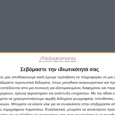
ά τόπους Διευθύνσεις Εκπαίδευσης ανακοινώνουν σταδι
έους διευθυντές σχολείων στην περιοχή ευθύνης τους.
ικασία, μοριοδότησης-συνεντεύξεων, διήρκησε πέντε πε
ενώ η θητεία των διευθυντών/ντριών προβλέπεται τετρα
, Τετάρτη 19 Απριλίου, τόσο η Διεύθυνση Δευτεροβάθμια
ευσης όσο και η Διεύθυνση Πρωτοβάθμιας Αιτωλοακαρν
ίνωσαν τις τοποθετήσεις των νέων Διευθυντών/ριών Σχ
ων και Εργαστηριακών Κέντρων.
οθετούμενοι/ες Διευθυντές/ντριες υποχρεούνται να ανα
Σεβόμαστε την ιδιωτικότητά σας
ία εντός του πρώτου δεκαημέρου του Ιουλίου μετά από τ
άτες μας αποθηκεύουμε και/ή έχουμε πρόσβαση σε πληροφορίες σε μια
έχοντος διδακτικού έτους 2022- 2023.
ργαζόμαστε προσωπικά δεδομένα, όπως μοναδικοί αναγνωριστικοί και 
στέλλονται από μια συσκευή για εξατομικευμένες διαφημίσεις και περ
εχομένου, έρευνα ακροατηρίου και ανάπτυξη υπηρεσιών.
Με την άδειά σα
χεται να χρησιμοποιήσουμε ακριβή δεδομένα γεωγραφικής τοποθεσίας 
ών. Μπορείτε να κάνετε κλικ για να συναινέσετε στην επεξεργασία απ
ς περιγράφεται παραπάνω. Εναλλακτικά, μπορείτε να αποκτήσετε πρό
ίες και να αλλάξετε τις προτιμήσεις σας πριν συναινέσετε ή να αρνηθεί