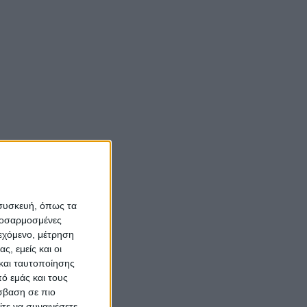
Αιτωλοακαρνανίας
ακά
και άλλαξε η ζωή τους
(vid)
ρίπου
ετής.
Νίκος Αλιάγας:
«Κληρονόμησα τον
ς
νόστο και την αγάπη
ανίας
για το Μεσολόγγι»
ολικών
λάβουν
η λήξη
Σπήλαια
 συσκευή, όπως τα
Αιτωλοακαρνανίας:
προσαρμοσμένες
Ένας άγνωστος
ιεχόμενο, μέτρηση
ιστορικός και
ς, εμείς και οι
και ταυτοποίησης
αρχαιολογικός
ό εμάς και τους
θησαυρός
σβαση σε πιο
τε να συναινέσετε.