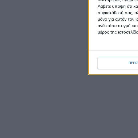
Λάβετε υπόψη ότι κά
συγκατάθεσή σας, αλ
μόνο για αυτόν τον 
ανά πάσα στιγμή επι
μέρος της ιστοσελίδα
ΡΟΉ ΕΙΔΉΣΕΩΝ
ΠΕΡΙ
Οι διε
Δεύτερη θέση σε ημιορεινό
αγώνα στην Αρκαδία για τον
Παναγιώτη Κατσάρη από το
Αιτωλικό
Μύτικας: Το γραφικό
παραθαλάσσιο ψαροχώρι της
Αιτωλοακαρνανίας