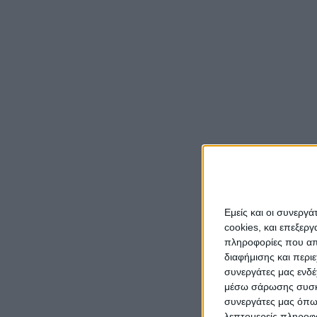
Οι κατ
τους ν
Η διαδ
μήνες 
Σήμερα
Εκπαίδ
ανακο
Μονάδ
Οι τοπ
υπηρεσ
Εμείς και οι συνεργ
του τρ
cookies, και επεξε
πληροφορίες που απο
διαφήμισης και περι
συνεργάτες μας ενδέ
μέσω σάρωσης συσκευ
συνεργάτες μας όπω
λεπτομερείς πληροφορ