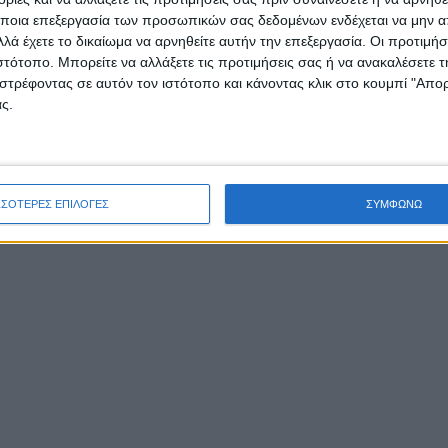
ποια επεξεργασία των προσωπικών σας δεδομένων ενδέχεται να μην απ
λά έχετε το δικαίωμα να αρνηθείτε αυτήν την επεξεργασία. Οι προτιμήσ
ιστότοπο. Μπορείτε να αλλάξετε τις προτιμήσεις σας ή να ανακαλέσετε
στρέφοντας σε αυτόν τον ιστότοπο και κάνοντας κλικ στο κουμπί "Απ
ς.
ΣΣΟΤΕΡΕΣ ΕΠΙΛΟΓΕΣ
ΣΥΜΦΩΝΩ
υθυντές της Δευτεροβάθμιας Εκπαίδευσης: