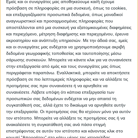
Εμείς και οι συνεργάτες μας αποθηκεύουμε και/ή έχουμε
πρόσβαση σε πληροφορίες σε μια συσκευή, όπως τα cookies,
και επεξεργαζόμαστε προσωπικά δεδομένα, όπως μοναδικοί
ΠΟΛΙΤΙΣΜΌΣ
αναγνωριστικοί και προσαρμοσμένες πληροφορίες που
αποστέλλονται από μια συσκευή για εξατομικευμένες διαφημίσεις
και περιεχόμενο, μέτρηση διαφήμισης και περιεχομένου, έρευνα
ακροατηρίου και ανάπτυξη υπηρεσιών.
Με την άδειά σας, εμείς
ΕΚΔΗΛΩΣΕΙΣ
ΜΟΥΣΙΚΗ
ΔΙΑΚΡΙΣΕΙΣ
και οι συνεργάτες μας ενδέχεται να χρησιμοποιήσουμε ακριβή
δεδομένα γεωγραφικής τοποθεσίας και ταυτοποίησης μέσω
σάρωσης συσκευών. Μπορείτε να κάνετε κλικ για να συναινέσετε
ΕΘΙΜΑ
ΒΙΒΛΙΟ
στην επεξεργασία από εμάς και τους συνεργάτες μας όπως
περιγράφεται παραπάνω. Εναλλακτικά, μπορείτε να αποκτήσετε
πρόσβαση σε πιο λεπτομερείς πληροφορίες και να αλλάξετε τις
προτιμήσεις σας πριν συναινέσετε ή να αρνηθείτε να
ΙΣΤΟΡΊΑ
ΑΠΌΨΕΙΣ
ΠΡΌΣΩΠΑ
ΣΥΝΕΝΤΕΎΞΕΙΣ
|
συναινέσετε.
Λάβετε υπόψη ότι κάποια επεξεργασία των
προσωπικών σας δεδομένων ενδέχεται να μην απαιτεί τη
συγκατάθεσή σας, αλλά έχετε το δικαίωμα να αρνηθείτε αυτήν
ΚΑΤΆΛΟΓΟΣ ΕΠΑΓΓΕΛΜΑΤΙΏΝ
την επεξεργασία. Οι προτιμήσεις σας θα ισχύουν μόνο για αυτόν
τον ιστότοπο. Μπορείτε να αλλάξετε τις προτιμήσεις σας ή να
ανακαλέσετε τη συγκατάθεσή σας ανά πάσα στιγμή
επιστρέφοντας σε αυτόν τον ιστότοπο και κάνοντας κλικ στο
κουμπί "Απορρήτου" στο κάτω μέρος της ιστοσελίδας.