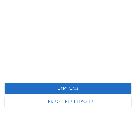
ΣΥΜΦΩΝΩ
Μοιραστείτε το άρθρο...
ΠΕΡΙΣΣΟΤΕΡΕΣ ΕΠΙΛΟΓΕΣ
Ετικέτες:
Δήμος Αγρινίου
#
Καινούργιο