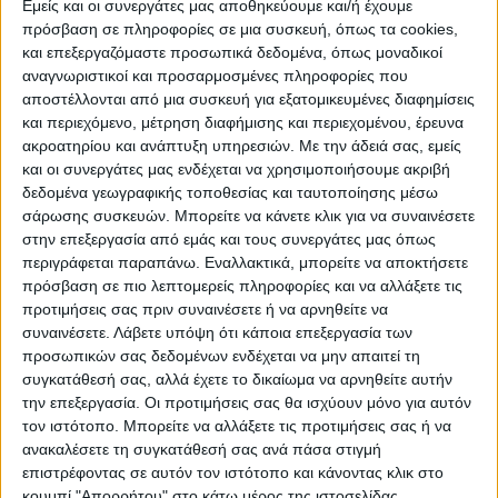
Εμείς και οι συνεργάτες μας αποθηκεύουμε και/ή έχουμε
ΠΡΟΟΡΙΣΜΟΊ
ΟΙΚΟΤΟΥΡΙΣΜΟΣ
πρόσβαση σε πληροφορίες σε μια συσκευή, όπως τα cookies,
και επεξεργαζόμαστε προσωπικά δεδομένα, όπως μοναδικοί
αναγνωριστικοί και προσαρμοσμένες πληροφορίες που
αποστέλλονται από μια συσκευή για εξατομικευμένες διαφημίσεις
ΠΟΛΙΤΙΣΜΌΣ
και περιεχόμενο, μέτρηση διαφήμισης και περιεχομένου, έρευνα
ακροατηρίου και ανάπτυξη υπηρεσιών.
Με την άδειά σας, εμείς
και οι συνεργάτες μας ενδέχεται να χρησιμοποιήσουμε ακριβή
ΕΚΔΗΛΩΣΕΙΣ
ΜΟΥΣΙΚΗ
ΔΙΑΚΡΙΣΕΙΣ
δεδομένα γεωγραφικής τοποθεσίας και ταυτοποίησης μέσω
σάρωσης συσκευών. Μπορείτε να κάνετε κλικ για να συναινέσετε
στην επεξεργασία από εμάς και τους συνεργάτες μας όπως
περιγράφεται παραπάνω. Εναλλακτικά, μπορείτε να αποκτήσετε
ΕΘΙΜΑ
ΒΙΒΛΙΟ
πρόσβαση σε πιο λεπτομερείς πληροφορίες και να αλλάξετε τις
προτιμήσεις σας πριν συναινέσετε ή να αρνηθείτε να
συναινέσετε.
Λάβετε υπόψη ότι κάποια επεξεργασία των
προσωπικών σας δεδομένων ενδέχεται να μην απαιτεί τη
ΙΣΤΟΡΊΑ
ΑΠΌΨΕΙΣ
ΠΡΌΣΩΠΑ
ΣΥΝΕΝΤΕΎΞΕΙΣ
|
συγκατάθεσή σας, αλλά έχετε το δικαίωμα να αρνηθείτε αυτήν
την επεξεργασία. Οι προτιμήσεις σας θα ισχύουν μόνο για αυτόν
τον ιστότοπο. Μπορείτε να αλλάξετε τις προτιμήσεις σας ή να
ΚΑΤΆΛΟΓΟΣ ΕΠΑΓΓΕΛΜΑΤΙΏΝ
ανακαλέσετε τη συγκατάθεσή σας ανά πάσα στιγμή
επιστρέφοντας σε αυτόν τον ιστότοπο και κάνοντας κλικ στο
κουμπί "Απορρήτου" στο κάτω μέρος της ιστοσελίδας.