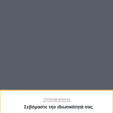
ΒΟΥΛΉ
ΔΉΜΟΙ
ΠΕΡΙΦΈΡΕΙΑ
TRAVEL GUIDE
ΑΞΙΟΘΕΑΤΑ
ΑΡΧΑΙΟΛΟΓΙΚΟΊ ΧΏΡΟΙ
ΚΆΣΤΡΑ
ΓΕΦΎΡΙΑ
ΠΑΡΑΛΊΕΣ
ΛΊΜΝΕΣ
ΓΑΣΤΡΟΝΟΜΙΑ
ΕΞΟΔΟΣ
ΔΡΑΣΤΗΡΙΟΤΗΤΕΣ
Σεβόμαστε την ιδιωτικότητά σας