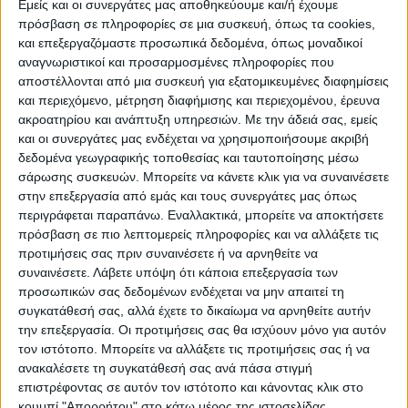
Εμείς και οι συνεργάτες μας αποθηκεύουμε και/ή έχουμε
πρόσβαση σε πληροφορίες σε μια συσκευή, όπως τα cookies,
ΠΟΛΙΤΙΣΜΌΣ
και επεξεργαζόμαστε προσωπικά δεδομένα, όπως μοναδικοί
αναγνωριστικοί και προσαρμοσμένες πληροφορίες που
αποστέλλονται από μια συσκευή για εξατομικευμένες διαφημίσεις
και περιεχόμενο, μέτρηση διαφήμισης και περιεχομένου, έρευνα
ΕΚΔΗΛΩΣΕΙΣ
ΜΟΥΣΙΚΗ
ΔΙΑΚΡΙΣΕΙΣ
ακροατηρίου και ανάπτυξη υπηρεσιών.
Με την άδειά σας, εμείς
και οι συνεργάτες μας ενδέχεται να χρησιμοποιήσουμε ακριβή
δεδομένα γεωγραφικής τοποθεσίας και ταυτοποίησης μέσω
ΕΘΙΜΑ
ΒΙΒΛΙΟ
σάρωσης συσκευών. Μπορείτε να κάνετε κλικ για να συναινέσετε
στην επεξεργασία από εμάς και τους συνεργάτες μας όπως
περιγράφεται παραπάνω. Εναλλακτικά, μπορείτε να αποκτήσετε
πρόσβαση σε πιο λεπτομερείς πληροφορίες και να αλλάξετε τις
ΙΣΤΟΡΊΑ
ΑΠΌΨΕΙΣ
ΠΡΌΣΩΠΑ
ΣΥΝΕΝΤΕΎΞΕΙΣ
|
προτιμήσεις σας πριν συναινέσετε ή να αρνηθείτε να
συναινέσετε.
Λάβετε υπόψη ότι κάποια επεξεργασία των
προσωπικών σας δεδομένων ενδέχεται να μην απαιτεί τη
ΚΑΤΆΛΟΓΟΣ ΕΠΑΓΓΕΛΜΑΤΙΏΝ
συγκατάθεσή σας, αλλά έχετε το δικαίωμα να αρνηθείτε αυτήν
την επεξεργασία. Οι προτιμήσεις σας θα ισχύουν μόνο για αυτόν
τον ιστότοπο. Μπορείτε να αλλάξετε τις προτιμήσεις σας ή να
ανακαλέσετε τη συγκατάθεσή σας ανά πάσα στιγμή
επιστρέφοντας σε αυτόν τον ιστότοπο και κάνοντας κλικ στο
κουμπί "Απορρήτου" στο κάτω μέρος της ιστοσελίδας.