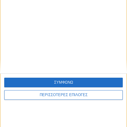
Μοιραστείτε το άρθρο...
Ετικέτες:
Γρηγόρης Θεοδωράκης
#
Δημοτική Αστυνομία
#
Κώστας Ζαχαριάδης
#
ΣΥΡΙΖΑ - Προοδευτική Συμμαχία
ΣΥΜΦΩΝΩ
Newsroom
ΠΕΡΙΣΣΟΤΕΡΕΣ ΕΠΙΛΟΓΕΣ
Σκοπός μας είναι η προβολή και ανάδειξη της ιστορικής
κληρονομιάς, του περιβαλλοντικού πλούτου καθώς και της
πολιτιστικής και πολιτισμικής παράδοσής μας. Στόχος μας
είναι η ενημέρωση των επισκεπτών και η έμπρακτη