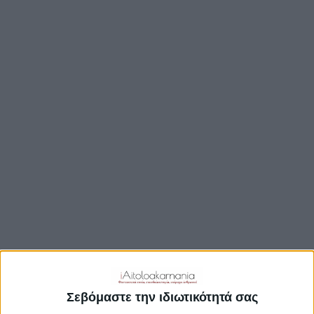
TRAVEL GUIDE
ΑΞΙΟΘΕΑΤΑ
ΑΡΧΑΙΟΛΟΓΙΚΟΊ ΧΏΡΟΙ
ΚΆΣΤΡΑ
ΓΕΦΎΡΙΑ
ΠΑΡΑΛΊΕΣ
ΛΊΜΝΕΣ
ΓΑΣΤΡΟΝΟΜΙΑ
ΕΞΟΔΟΣ
ΔΡΑΣΤΗΡΙΟΤΗΤΕΣ
ΠΡΟΟΡΙΣΜΟΊ
ΟΙΚΟΤΟΥΡΙΣΜΟΣ
Σεβόμαστε την ιδιωτικότητά σας