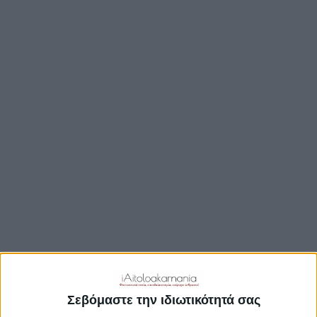
TRAVEL GUIDE
ΑΞΙΟΘΕΑΤΑ
ΑΡΧΑΙΟΛΟΓΙΚΟΊ ΧΏΡΟΙ
ΚΆΣΤΡΑ
ΓΕΦΎΡΙΑ
ΠΑΡΑΛΊΕΣ
ΛΊΜΝΕΣ
ΓΑΣΤΡΟΝΟΜΙΑ
ΕΞΟΔΟΣ
ΔΡΑΣΤΗΡΙΟΤΗΤΕΣ
ΠΡΟΟΡΙΣΜΟΊ
ΟΙΚΟΤΟΥΡΙΣΜΟΣ
Σεβόμαστε την ιδιωτικότητά σας