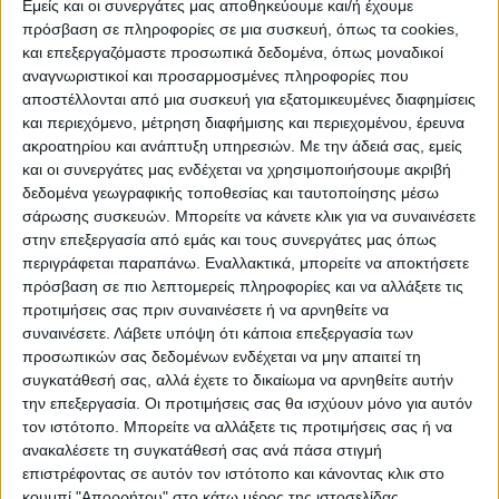
Εμείς και οι συνεργάτες μας αποθηκεύουμε και/ή έχουμε
πρόσβαση σε πληροφορίες σε μια συσκευή, όπως τα cookies,
ΠΟΛΙΤΙΣΜΌΣ
και επεξεργαζόμαστε προσωπικά δεδομένα, όπως μοναδικοί
αναγνωριστικοί και προσαρμοσμένες πληροφορίες που
αποστέλλονται από μια συσκευή για εξατομικευμένες διαφημίσεις
και περιεχόμενο, μέτρηση διαφήμισης και περιεχομένου, έρευνα
ΕΚΔΗΛΩΣΕΙΣ
ΜΟΥΣΙΚΗ
ΔΙΑΚΡΙΣΕΙΣ
ακροατηρίου και ανάπτυξη υπηρεσιών.
Με την άδειά σας, εμείς
και οι συνεργάτες μας ενδέχεται να χρησιμοποιήσουμε ακριβή
δεδομένα γεωγραφικής τοποθεσίας και ταυτοποίησης μέσω
ΕΘΙΜΑ
ΒΙΒΛΙΟ
σάρωσης συσκευών. Μπορείτε να κάνετε κλικ για να συναινέσετε
στην επεξεργασία από εμάς και τους συνεργάτες μας όπως
περιγράφεται παραπάνω. Εναλλακτικά, μπορείτε να αποκτήσετε
πρόσβαση σε πιο λεπτομερείς πληροφορίες και να αλλάξετε τις
ΙΣΤΟΡΊΑ
ΑΠΌΨΕΙΣ
ΠΡΌΣΩΠΑ
ΣΥΝΕΝΤΕΎΞΕΙΣ
|
προτιμήσεις σας πριν συναινέσετε ή να αρνηθείτε να
συναινέσετε.
Λάβετε υπόψη ότι κάποια επεξεργασία των
προσωπικών σας δεδομένων ενδέχεται να μην απαιτεί τη
ΚΑΤΆΛΟΓΟΣ ΕΠΑΓΓΕΛΜΑΤΙΏΝ
συγκατάθεσή σας, αλλά έχετε το δικαίωμα να αρνηθείτε αυτήν
την επεξεργασία. Οι προτιμήσεις σας θα ισχύουν μόνο για αυτόν
τον ιστότοπο. Μπορείτε να αλλάξετε τις προτιμήσεις σας ή να
ανακαλέσετε τη συγκατάθεσή σας ανά πάσα στιγμή
επιστρέφοντας σε αυτόν τον ιστότοπο και κάνοντας κλικ στο
κουμπί "Απορρήτου" στο κάτω μέρος της ιστοσελίδας.