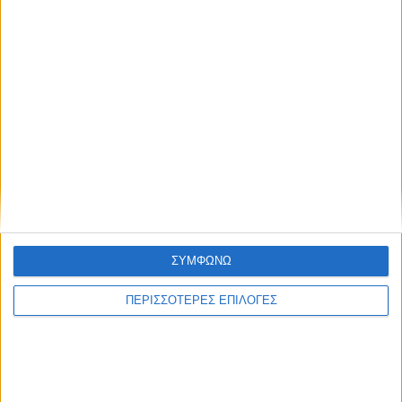
Με «μπαλώματα»
Αναβάλλεται η
Πλοήγηση
γέμισαν πάλι τον
συναυλία του Γιάννη
άρθρων
δρόμο προς τη
Αγγελάκα στο
Χρυσοβίτσα
Αγρίνιο
Ξηρομέρου
ΣΥΜΦΩΝΩ
ΠΕΡΙΣΣΟΤΕΡΕΣ ΕΠΙΛΟΓΕΣ