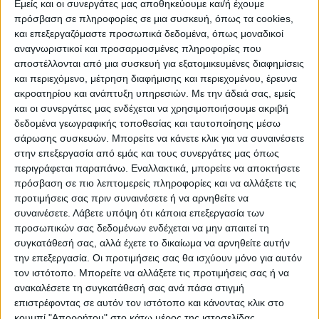
Εμείς και οι συνεργάτες μας αποθηκεύουμε και/ή έχουμε
ΠΡΟΟΡΙΣΜΟΊ
ΟΙΚΟΤΟΥΡΙΣΜΟΣ
πρόσβαση σε πληροφορίες σε μια συσκευή, όπως τα cookies,
και επεξεργαζόμαστε προσωπικά δεδομένα, όπως μοναδικοί
αναγνωριστικοί και προσαρμοσμένες πληροφορίες που
αποστέλλονται από μια συσκευή για εξατομικευμένες διαφημίσεις
ΠΟΛΙΤΙΣΜΌΣ
και περιεχόμενο, μέτρηση διαφήμισης και περιεχομένου, έρευνα
ακροατηρίου και ανάπτυξη υπηρεσιών.
Με την άδειά σας, εμείς
και οι συνεργάτες μας ενδέχεται να χρησιμοποιήσουμε ακριβή
ΕΚΔΗΛΩΣΕΙΣ
ΜΟΥΣΙΚΗ
ΔΙΑΚΡΙΣΕΙΣ
δεδομένα γεωγραφικής τοποθεσίας και ταυτοποίησης μέσω
σάρωσης συσκευών. Μπορείτε να κάνετε κλικ για να συναινέσετε
στην επεξεργασία από εμάς και τους συνεργάτες μας όπως
περιγράφεται παραπάνω. Εναλλακτικά, μπορείτε να αποκτήσετε
ΕΘΙΜΑ
ΒΙΒΛΙΟ
πρόσβαση σε πιο λεπτομερείς πληροφορίες και να αλλάξετε τις
προτιμήσεις σας πριν συναινέσετε ή να αρνηθείτε να
συναινέσετε.
Λάβετε υπόψη ότι κάποια επεξεργασία των
προσωπικών σας δεδομένων ενδέχεται να μην απαιτεί τη
ΙΣΤΟΡΊΑ
ΑΠΌΨΕΙΣ
ΠΡΌΣΩΠΑ
ΣΥΝΕΝΤΕΎΞΕΙΣ
|
συγκατάθεσή σας, αλλά έχετε το δικαίωμα να αρνηθείτε αυτήν
την επεξεργασία. Οι προτιμήσεις σας θα ισχύουν μόνο για αυτόν
τον ιστότοπο. Μπορείτε να αλλάξετε τις προτιμήσεις σας ή να
ΚΑΤΆΛΟΓΟΣ ΕΠΑΓΓΕΛΜΑΤΙΏΝ
ανακαλέσετε τη συγκατάθεσή σας ανά πάσα στιγμή
επιστρέφοντας σε αυτόν τον ιστότοπο και κάνοντας κλικ στο
κουμπί "Απορρήτου" στο κάτω μέρος της ιστοσελίδας.