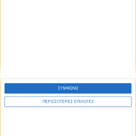
ΔΗΜΟΦΙΛΉ
ΣΥΜΦΩΝΩ
ΠΕΡΙΣΣΟΤΕΡΕΣ ΕΠΙΛΟΓΕΣ
Με υπερηφάνεια και συγκίνηση η παρέλαση των πέντε
μαθητών στον Κάλαμο (vid)