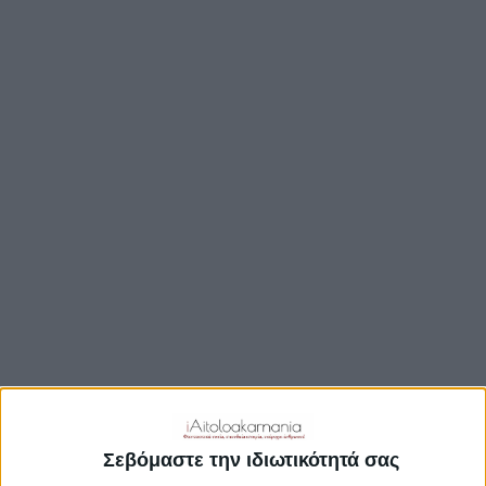
ΒΟΥΛΉ
ΔΉΜΟΙ
ΠΕΡΙΦΈΡΕΙΑ
TRAVEL GUIDE
ΑΞΙΟΘΕΑΤΑ
ΑΡΧΑΙΟΛΟΓΙΚΟΊ ΧΏΡΟΙ
ΚΆΣΤΡΑ
ΓΕΦΎΡΙΑ
ΠΑΡΑΛΊΕΣ
ΛΊΜΝΕΣ
ΓΑΣΤΡΟΝΟΜΙΑ
ΕΞΟΔΟΣ
ΔΡΑΣΤΗΡΙΟΤΗΤΕΣ
Σεβόμαστε την ιδιωτικότητά σας