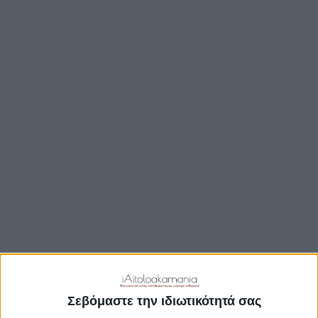
ΒΟΥΛΉ
ΔΉΜΟΙ
ΠΕΡΙΦΈΡΕΙΑ
TRAVEL GUIDE
ΑΞΙΟΘΕΑΤΑ
ΑΡΧΑΙΟΛΟΓΙΚΟΊ ΧΏΡΟΙ
ΚΆΣΤΡΑ
ΓΕΦΎΡΙΑ
ΠΑΡΑΛΊΕΣ
ΛΊΜΝΕΣ
ΓΑΣΤΡΟΝΟΜΙΑ
ΕΞΟΔΟΣ
ΔΡΑΣΤΗΡΙΟΤΗΤΕΣ
Σεβόμαστε την ιδιωτικότητά σας