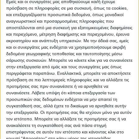
Εμείς και οι συνεργάτες μας αποθηκεύουμε και/ή έχουμε
ΠΡΟΟΡΙΣΜΟΊ
ΟΙΚΟΤΟΥΡΙΣΜΟΣ
πρόσβαση σε πληροφορίες σε μια συσκευή, όπως τα cookies,
και επεξεργαζόμαστε προσωπικά δεδομένα, όπως μοναδικοί
αναγνωριστικοί και προσαρμοσμένες πληροφορίες που
αποστέλλονται από μια συσκευή για εξατομικευμένες διαφημίσεις
ΠΟΛΙΤΙΣΜΌΣ
και περιεχόμενο, μέτρηση διαφήμισης και περιεχομένου, έρευνα
ακροατηρίου και ανάπτυξη υπηρεσιών.
Με την άδειά σας, εμείς
και οι συνεργάτες μας ενδέχεται να χρησιμοποιήσουμε ακριβή
ΕΚΔΗΛΩΣΕΙΣ
ΜΟΥΣΙΚΗ
ΔΙΑΚΡΙΣΕΙΣ
δεδομένα γεωγραφικής τοποθεσίας και ταυτοποίησης μέσω
σάρωσης συσκευών. Μπορείτε να κάνετε κλικ για να συναινέσετε
στην επεξεργασία από εμάς και τους συνεργάτες μας όπως
περιγράφεται παραπάνω. Εναλλακτικά, μπορείτε να αποκτήσετε
ΕΘΙΜΑ
ΒΙΒΛΙΟ
πρόσβαση σε πιο λεπτομερείς πληροφορίες και να αλλάξετε τις
προτιμήσεις σας πριν συναινέσετε ή να αρνηθείτε να
συναινέσετε.
Λάβετε υπόψη ότι κάποια επεξεργασία των
προσωπικών σας δεδομένων ενδέχεται να μην απαιτεί τη
ΙΣΤΟΡΊΑ
ΑΠΌΨΕΙΣ
ΠΡΌΣΩΠΑ
ΣΥΝΕΝΤΕΎΞΕΙΣ
|
συγκατάθεσή σας, αλλά έχετε το δικαίωμα να αρνηθείτε αυτήν
την επεξεργασία. Οι προτιμήσεις σας θα ισχύουν μόνο για αυτόν
τον ιστότοπο. Μπορείτε να αλλάξετε τις προτιμήσεις σας ή να
ΚΑΤΆΛΟΓΟΣ ΕΠΑΓΓΕΛΜΑΤΙΏΝ
ανακαλέσετε τη συγκατάθεσή σας ανά πάσα στιγμή
επιστρέφοντας σε αυτόν τον ιστότοπο και κάνοντας κλικ στο
κουμπί "Απορρήτου" στο κάτω μέρος της ιστοσελίδας.