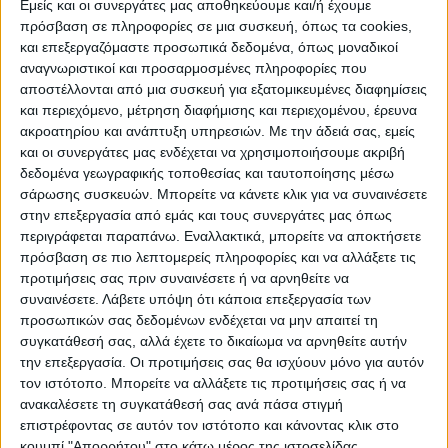
Εμείς και οι συνεργάτες μας αποθηκεύουμε και/ή έχουμε
πρόσβαση σε πληροφορίες σε μια συσκευή, όπως τα cookies,
ΠΟΛΙΤΙΣΜΌΣ
και επεξεργαζόμαστε προσωπικά δεδομένα, όπως μοναδικοί
αναγνωριστικοί και προσαρμοσμένες πληροφορίες που
αποστέλλονται από μια συσκευή για εξατομικευμένες διαφημίσεις
και περιεχόμενο, μέτρηση διαφήμισης και περιεχομένου, έρευνα
ΕΚΔΗΛΩΣΕΙΣ
ΜΟΥΣΙΚΗ
ΔΙΑΚΡΙΣΕΙΣ
ακροατηρίου και ανάπτυξη υπηρεσιών.
Με την άδειά σας, εμείς
και οι συνεργάτες μας ενδέχεται να χρησιμοποιήσουμε ακριβή
δεδομένα γεωγραφικής τοποθεσίας και ταυτοποίησης μέσω
ΕΘΙΜΑ
ΒΙΒΛΙΟ
σάρωσης συσκευών. Μπορείτε να κάνετε κλικ για να συναινέσετε
στην επεξεργασία από εμάς και τους συνεργάτες μας όπως
περιγράφεται παραπάνω. Εναλλακτικά, μπορείτε να αποκτήσετε
πρόσβαση σε πιο λεπτομερείς πληροφορίες και να αλλάξετε τις
ΙΣΤΟΡΊΑ
ΑΠΌΨΕΙΣ
ΠΡΌΣΩΠΑ
ΣΥΝΕΝΤΕΎΞΕΙΣ
|
προτιμήσεις σας πριν συναινέσετε ή να αρνηθείτε να
συναινέσετε.
Λάβετε υπόψη ότι κάποια επεξεργασία των
προσωπικών σας δεδομένων ενδέχεται να μην απαιτεί τη
ΚΑΤΆΛΟΓΟΣ ΕΠΑΓΓΕΛΜΑΤΙΏΝ
συγκατάθεσή σας, αλλά έχετε το δικαίωμα να αρνηθείτε αυτήν
την επεξεργασία. Οι προτιμήσεις σας θα ισχύουν μόνο για αυτόν
τον ιστότοπο. Μπορείτε να αλλάξετε τις προτιμήσεις σας ή να
ανακαλέσετε τη συγκατάθεσή σας ανά πάσα στιγμή
επιστρέφοντας σε αυτόν τον ιστότοπο και κάνοντας κλικ στο
κουμπί "Απορρήτου" στο κάτω μέρος της ιστοσελίδας.