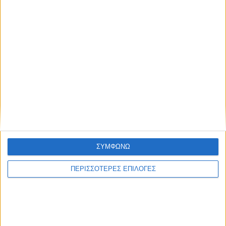
ΔΕΊΤΕ ΑΚΌΜΑ...
Ξαναζωντάνεψε το Νεροχώρι Θέρμου στο
παραδοσιακό πανηγύρι του Προφήτη Ηλία
(vid)
Δημοσιεύτηκε στις 22 Ιουλίου 2025
Η φύση ντύθηκε με νότες στη μαγευτική
καλοκαιρινή συναυλία στο Μουσείο Άλατος
Δημοσιεύτηκε στις 3 Ιουλίου 2026
ΣΥΜΦΩΝΩ
Πόσους νεκρούς θρηνεί η Αιτωλοακαρνανία
ΠΕΡΙΣΣΟΤΕΡΕΣ ΕΠΙΛΟΓΕΣ
από την αρχή της πανδημίας του
κορωνοϊού;
Δημοσιεύτηκε στις 20 Ιανουαρίου 2022