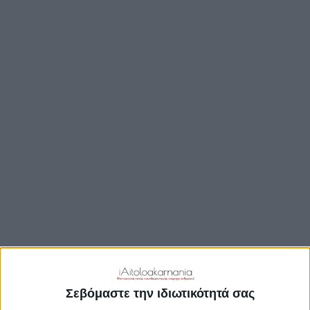
TRAVEL GUIDE
ΑΞΙΟΘΕΑΤΑ
ΑΡΧΑΙΟΛΟΓΙΚΟΊ ΧΏΡΟΙ
ΚΆΣΤΡΑ
ΓΕΦΎΡΙΑ
ΠΑΡΑΛΊΕΣ
ΛΊΜΝΕΣ
ΓΑΣΤΡΟΝΟΜΙΑ
ΕΞΟΔΟΣ
ΔΡΑΣΤΗΡΙΟΤΗΤΕΣ
ΠΡΟΟΡΙΣΜΟΊ
ΟΙΚΟΤΟΥΡΙΣΜΟΣ
Σεβόμαστε την ιδιωτικότητά σας