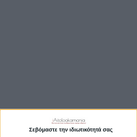
ΒΟΥΛΉ
ΔΉΜΟΙ
ΠΕΡΙΦΈΡΕΙΑ
TRAVEL GUIDE
ΑΞΙΟΘΕΑΤΑ
ΑΡΧΑΙΟΛΟΓΙΚΟΊ ΧΏΡΟΙ
ΚΆΣΤΡΑ
ΓΕΦΎΡΙΑ
ΠΑΡΑΛΊΕΣ
ΛΊΜΝΕΣ
ΓΑΣΤΡΟΝΟΜΙΑ
ΕΞΟΔΟΣ
ΔΡΑΣΤΗΡΙΟΤΗΤΕΣ
Σεβόμαστε την ιδιωτικότητά σας