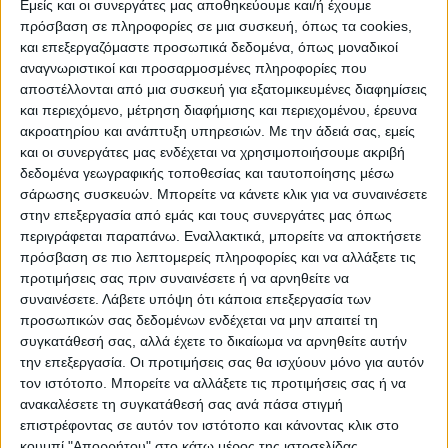
Εμείς και οι συνεργάτες μας αποθηκεύουμε και/ή έχουμε
ΠΡΟΟΡΙΣΜΟΊ
ΟΙΚΟΤΟΥΡΙΣΜΟΣ
πρόσβαση σε πληροφορίες σε μια συσκευή, όπως τα cookies,
και επεξεργαζόμαστε προσωπικά δεδομένα, όπως μοναδικοί
αναγνωριστικοί και προσαρμοσμένες πληροφορίες που
αποστέλλονται από μια συσκευή για εξατομικευμένες διαφημίσεις
ΠΟΛΙΤΙΣΜΌΣ
και περιεχόμενο, μέτρηση διαφήμισης και περιεχομένου, έρευνα
ακροατηρίου και ανάπτυξη υπηρεσιών.
Με την άδειά σας, εμείς
και οι συνεργάτες μας ενδέχεται να χρησιμοποιήσουμε ακριβή
ΕΚΔΗΛΩΣΕΙΣ
ΜΟΥΣΙΚΗ
ΔΙΑΚΡΙΣΕΙΣ
δεδομένα γεωγραφικής τοποθεσίας και ταυτοποίησης μέσω
σάρωσης συσκευών. Μπορείτε να κάνετε κλικ για να συναινέσετε
στην επεξεργασία από εμάς και τους συνεργάτες μας όπως
περιγράφεται παραπάνω. Εναλλακτικά, μπορείτε να αποκτήσετε
ΕΘΙΜΑ
ΒΙΒΛΙΟ
πρόσβαση σε πιο λεπτομερείς πληροφορίες και να αλλάξετε τις
προτιμήσεις σας πριν συναινέσετε ή να αρνηθείτε να
συναινέσετε.
Λάβετε υπόψη ότι κάποια επεξεργασία των
προσωπικών σας δεδομένων ενδέχεται να μην απαιτεί τη
ΙΣΤΟΡΊΑ
ΑΠΌΨΕΙΣ
ΠΡΌΣΩΠΑ
ΣΥΝΕΝΤΕΎΞΕΙΣ
|
συγκατάθεσή σας, αλλά έχετε το δικαίωμα να αρνηθείτε αυτήν
την επεξεργασία. Οι προτιμήσεις σας θα ισχύουν μόνο για αυτόν
τον ιστότοπο. Μπορείτε να αλλάξετε τις προτιμήσεις σας ή να
ΚΑΤΆΛΟΓΟΣ ΕΠΑΓΓΕΛΜΑΤΙΏΝ
ανακαλέσετε τη συγκατάθεσή σας ανά πάσα στιγμή
επιστρέφοντας σε αυτόν τον ιστότοπο και κάνοντας κλικ στο
κουμπί "Απορρήτου" στο κάτω μέρος της ιστοσελίδας.