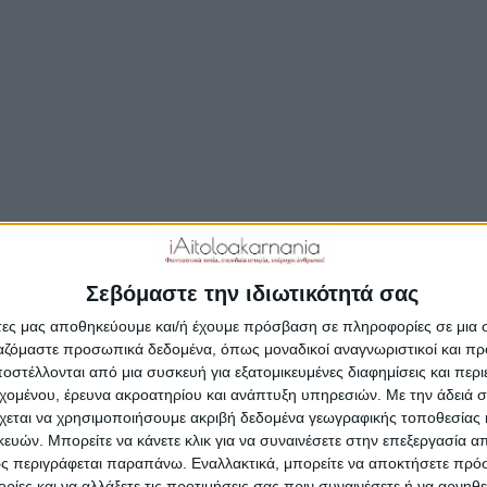
μπουζουκιών του Ωδείου
θρων
Σύγχρονης Τέχνης Αγρινίου
στον Πανελλήνιο Διαγωνισμό
Μουσικής
Σεβόμαστε την ιδιωτικότητά σας
άτες μας αποθηκεύουμε και/ή έχουμε πρόσβαση σε πληροφορίες σε μια
ργαζόμαστε προσωπικά δεδομένα, όπως μοναδικοί αναγνωριστικοί και 
στέλλονται από μια συσκευή για εξατομικευμένες διαφημίσεις και περ
εχομένου, έρευνα ακροατηρίου και ανάπτυξη υπηρεσιών.
Με την άδειά σα
χεται να χρησιμοποιήσουμε ακριβή δεδομένα γεωγραφικής τοποθεσίας 
ών. Μπορείτε να κάνετε κλικ για να συναινέσετε στην επεξεργασία απ
ς περιγράφεται παραπάνω. Εναλλακτικά, μπορείτε να αποκτήσετε πρό
ίες και να αλλάξετε τις προτιμήσεις σας πριν συναινέσετε ή να αρνηθεί