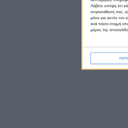
Λάβετε υπόψη ότι κά
συγκατάθεσή σας, αλ
μόνο για αυτόν τον 
ανά πάσα στιγμή επι
ΡΟΉ ΕΙΔΉΣΕΩΝ
μέρος της ιστοσελίδα
Ο Μητροπολίτης Δαμασκηνός
παρουσίασε τον νέο εφημέριο
ΠΕΡΙ
π. Ιουστίνο Μουρτζιάπη στο
Πεντάλοφο Μεσολογγίου
Γιορτάζει ο Ιστορικός Ναός
της Μεταμορφώσεως του
Σωτήρα στην Κατοχή
Μεσολογγίου
Έκθεση φωτογραφιών του
Νίκου Αλιάγα στο Μουσείο