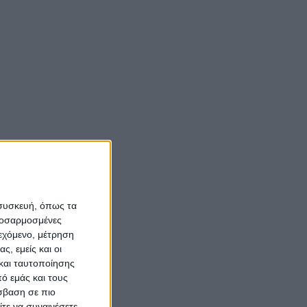
Νίκος Αλιάγας:
«Κληρονόμησα τον
νόστο και την αγάπη
για το Μεσολόγγι»
Σπήλαια
Αιτωλοακαρνανίας:
Ένας άγνωστος
ιστορικός και
 συσκευή, όπως τα
αρχαιολογικός
προσαρμοσμένες
θησαυρός
ιεχόμενο, μέτρηση
ς, εμείς και οι
και ταυτοποίησης
ό εμάς και τους
σβαση σε πιο
τε να συναινέσετε.