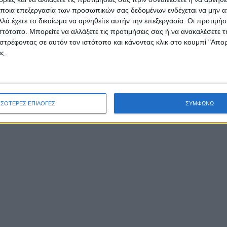
άστρου”.
ποια επεξεργασία των προσωπικών σας δεδομένων ενδέχεται να μην απ
λά έχετε το δικαίωμα να αρνηθείτε αυτήν την επεξεργασία. Οι προτιμήσ
ιστότοπο. Μπορείτε να αλλάξετε τις προτιμήσεις σας ή να ανακαλέσετε
οκιμαντέρ διακρίθηκε στον πανελλήνιο διαγωνισμό
στρέφοντας σε αυτόν τον ιστότοπο και κάνοντας κλικ στο κουμπί "Απ
akers 2018, μοναδικό του είδους, αποσπώντας 2 βρα
ς.
αιδαγωγικής Χρησιμότητας και της Πρωτότυπης Έρε
ΣΣΟΤΕΡΕΣ ΕΠΙΛΟΓΕΣ
ΣΥΜΦΩΝΩ