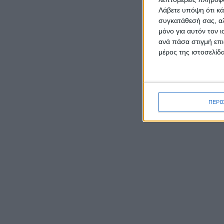
της Μ
Λάβετε υπόψη ότι κά
συγκατάθεσή σας, αλ
μόνο για αυτόν τον 
Το ντ
ανά πάσα στιγμή επι
Filmm
μέρος της ιστοσελίδα
της Π
ΡΟΉ ΕΙΔΉΣΕΩΝ
ΠΕΡΙ
Δεύτερη θέση σε ημιορεινό
αγώνα στην Αρκαδία για τον
Παναγιώτη Κατσάρη από το
Αιτωλικό
Μύτικας: Το γραφικό
παραθαλάσσιο ψαροχώρι της
Αιτωλοακαρνανίας