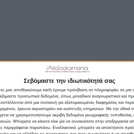
Μοιραστείτε το άρθρο...
οκιμαντέρ με τίτλο «Το σπήλαιο στη Γούβα Μάστρου» 
άσει δυο ιδιαίτερα βραβεία με τους μαθητές να προ
χα τον τόπο μας.
υριακή 22 Ιουλίου 2018 και ώρα 21:00, θα πραγματο
οικτό θέατρο του λιμανιού στο Μεσολόγγι τιμητική
Σεβόμαστε την ιδιωτικότητά σας
ωση με την ευκαιρία της βράβευσης μαθητικού ντοκι
άτες μας αποθηκεύουμε και/ή έχουμε πρόσβαση σε πληροφορίες σε μια
τιάχτηκε από τις μαθήτριες του Γενικού Λυκείου Νεοχ
ργαζόμαστε προσωπικά δεδομένα, όπως μοναδικοί αναγνωριστικοί και 
στέλλονται από μια συσκευή για εξατομικευμένες διαφημίσεις και περ
Βαλτογιάννη, Κωνσταντίνα Γαλάνη, Κωνσταντίνα Γκι
εχομένου, έρευνα ακροατηρίου και ανάπτυξη υπηρεσιών.
Με την άδειά σα
απάντη, Ελένη Ιωάννου, Γλυκερία Καλογεροπούλου 
χεται να χρησιμοποιήσουμε ακριβή δεδομένα γεωγραφικής τοποθεσίας 
 Κονταρή, με συντονιστή τον εκπαιδευτικό του σχολε
ών. Μπορείτε να κάνετε κλικ για να συναινέσετε στην επεξεργασία απ
ς περιγράφεται παραπάνω. Εναλλακτικά, μπορείτε να αποκτήσετε πρό
αντίνο Κατσαρό και θέμα “το σπήλαιο στην περιοχή
ίες και να αλλάξετε τις προτιμήσεις σας πριν συναινέσετε ή να αρνηθεί