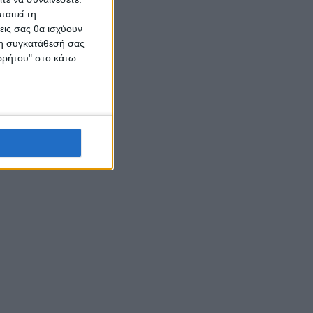
αιτεί τη
εις σας θα ισχύουν
 τη συγκατάθεσή σας
ορρήτου" στο κάτω
βεία:
υνας.