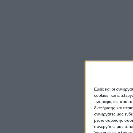
Το ντ
αποσπ
εύστο
Την Κ
στο αν
εκδήλ
Εμείς και οι συνεργ
που φ
cookies, και επεξε
πληροφορίες που απο
Μίνα 
διαφήμισης και περι
Ζωή Ζ
συνεργάτες μας ενδέ
Φρόσω
μέσω σάρωσης συσκευ
συνεργάτες μας όπω
Κωνστ
λεπτομερείς πληροφορ