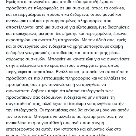
Εμείς και οι συνεργάτες μας αποθηκεύουμε και/ή έχουμε
πρόσβαση σε πληροφορίες σε μια συσκευή, όπως τα cookies,
και επεξεργαζόμαστε προσωπικά δεδομένα, όπως μοναδικοί
ΠΟΛΙΤΙΣΜΌΣ
αναγνωριστικοί και προσαρμοσμένες πληροφορίες που
αποστέλλονται από μια συσκευή για εξατομικευμένες διαφημίσεις
και περιεχόμενο, μέτρηση διαφήμισης και περιεχομένου, έρευνα
ακροατηρίου και ανάπτυξη υπηρεσιών.
Με την άδειά σας, εμείς
ΕΚΔΗΛΩΣΕΙΣ
ΜΟΥΣΙΚΗ
ΔΙΑΚΡΙΣΕΙΣ
και οι συνεργάτες μας ενδέχεται να χρησιμοποιήσουμε ακριβή
δεδομένα γεωγραφικής τοποθεσίας και ταυτοποίησης μέσω
σάρωσης συσκευών. Μπορείτε να κάνετε κλικ για να συναινέσετε
ΕΘΙΜΑ
ΒΙΒΛΙΟ
στην επεξεργασία από εμάς και τους συνεργάτες μας όπως
περιγράφεται παραπάνω. Εναλλακτικά, μπορείτε να αποκτήσετε
πρόσβαση σε πιο λεπτομερείς πληροφορίες και να αλλάξετε τις
προτιμήσεις σας πριν συναινέσετε ή να αρνηθείτε να
ΙΣΤΟΡΊΑ
ΑΠΌΨΕΙΣ
ΠΡΌΣΩΠΑ
ΣΥΝΕΝΤΕΎΞΕΙΣ
|
συναινέσετε.
Λάβετε υπόψη ότι κάποια επεξεργασία των
προσωπικών σας δεδομένων ενδέχεται να μην απαιτεί τη
συγκατάθεσή σας, αλλά έχετε το δικαίωμα να αρνηθείτε αυτήν
ΚΑΤΆΛΟΓΟΣ ΕΠΑΓΓΕΛΜΑΤΙΏΝ
την επεξεργασία. Οι προτιμήσεις σας θα ισχύουν μόνο για αυτόν
τον ιστότοπο. Μπορείτε να αλλάξετε τις προτιμήσεις σας ή να
ανακαλέσετε τη συγκατάθεσή σας ανά πάσα στιγμή
επιστρέφοντας σε αυτόν τον ιστότοπο και κάνοντας κλικ στο
κουμπί "Απορρήτου" στο κάτω μέρος της ιστοσελίδας.