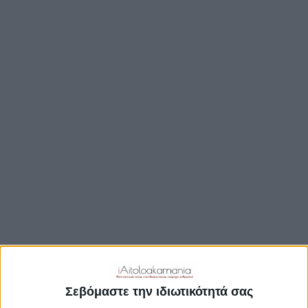
ΒΟΥΛΉ
ΔΉΜΟΙ
ΠΕΡΙΦΈΡΕΙΑ
TRAVEL GUIDE
ΑΞΙΟΘΕΑΤΑ
ΑΡΧΑΙΟΛΟΓΙΚΟΊ ΧΏΡΟΙ
ΚΆΣΤΡΑ
ΓΕΦΎΡΙΑ
ΠΑΡΑΛΊΕΣ
ΛΊΜΝΕΣ
ΓΑΣΤΡΟΝΟΜΙΑ
ΕΞΟΔΟΣ
ΔΡΑΣΤΗΡΙΟΤΗΤΕΣ
Σεβόμαστε την ιδιωτικότητά σας