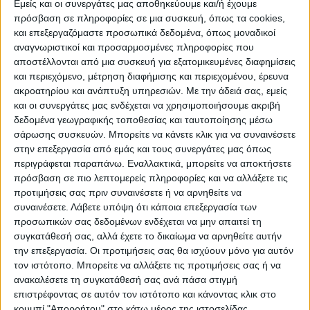
ΠΡΟΟΡΙΣΜΟΊ
ΟΙΚΟΤΟΥΡΙΣΜΟΣ
Εμείς και οι συνεργάτες μας αποθηκεύουμε και/ή έχουμε
πρόσβαση σε πληροφορίες σε μια συσκευή, όπως τα cookies,
και επεξεργαζόμαστε προσωπικά δεδομένα, όπως μοναδικοί
αναγνωριστικοί και προσαρμοσμένες πληροφορίες που
ΠΟΛΙΤΙΣΜΌΣ
αποστέλλονται από μια συσκευή για εξατομικευμένες διαφημίσεις
και περιεχόμενο, μέτρηση διαφήμισης και περιεχομένου, έρευνα
ακροατηρίου και ανάπτυξη υπηρεσιών.
Με την άδειά σας, εμείς
ΕΚΔΗΛΩΣΕΙΣ
ΜΟΥΣΙΚΗ
ΔΙΑΚΡΙΣΕΙΣ
και οι συνεργάτες μας ενδέχεται να χρησιμοποιήσουμε ακριβή
δεδομένα γεωγραφικής τοποθεσίας και ταυτοποίησης μέσω
σάρωσης συσκευών. Μπορείτε να κάνετε κλικ για να συναινέσετε
στην επεξεργασία από εμάς και τους συνεργάτες μας όπως
ΕΘΙΜΑ
ΒΙΒΛΙΟ
περιγράφεται παραπάνω. Εναλλακτικά, μπορείτε να αποκτήσετε
πρόσβαση σε πιο λεπτομερείς πληροφορίες και να αλλάξετε τις
προτιμήσεις σας πριν συναινέσετε ή να αρνηθείτε να
συναινέσετε.
Λάβετε υπόψη ότι κάποια επεξεργασία των
ΙΣΤΟΡΊΑ
ΑΠΌΨΕΙΣ
ΠΡΌΣΩΠΑ
ΣΥΝΕΝΤΕΎΞΕΙΣ
|
προσωπικών σας δεδομένων ενδέχεται να μην απαιτεί τη
συγκατάθεσή σας, αλλά έχετε το δικαίωμα να αρνηθείτε αυτήν
την επεξεργασία. Οι προτιμήσεις σας θα ισχύουν μόνο για αυτόν
ΚΑΤΆΛΟΓΟΣ ΕΠΑΓΓΕΛΜΑΤΙΏΝ
τον ιστότοπο. Μπορείτε να αλλάξετε τις προτιμήσεις σας ή να
ανακαλέσετε τη συγκατάθεσή σας ανά πάσα στιγμή
επιστρέφοντας σε αυτόν τον ιστότοπο και κάνοντας κλικ στο
κουμπί "Απορρήτου" στο κάτω μέρος της ιστοσελίδας.