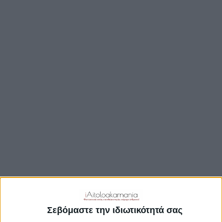
TRAVEL GUIDE
ΑΞΙΟΘΕΑΤΑ
ΑΡΧΑΙΟΛΟΓΙΚΟΊ ΧΏΡΟΙ
ΚΆΣΤΡΑ
ΓΕΦΎΡΙΑ
ΠΑΡΑΛΊΕΣ
ΛΊΜΝΕΣ
ΓΑΣΤΡΟΝΟΜΙΑ
ΕΞΟΔΟΣ
ΔΡΑΣΤΗΡΙΟΤΗΤΕΣ
ΠΡΟΟΡΙΣΜΟΊ
ΟΙΚΟΤΟΥΡΙΣΜΟΣ
Σεβόμαστε την ιδιωτικότητά σας