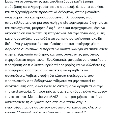
Εμείς και οι συνεργάτες μας αποθηκεύουμε και/ή έχουμε
πρόσβαση σε πληροφορίες σε μια συσκευή, όπως τα cookies,
ΠΟΛΙΤΙΣΜΌΣ
και επεξεργαζόμαστε προσωπικά δεδομένα, όπως μοναδικοί
αναγνωριστικοί και προσαρμοσμένες πληροφορίες που
αποστέλλονται από μια συσκευή για εξατομικευμένες διαφημίσεις
και περιεχόμενο, μέτρηση διαφήμισης και περιεχομένου, έρευνα
ΕΚΔΗΛΩΣΕΙΣ
ΜΟΥΣΙΚΗ
ΔΙΑΚΡΙΣΕΙΣ
ακροατηρίου και ανάπτυξη υπηρεσιών.
Με την άδειά σας, εμείς
και οι συνεργάτες μας ενδέχεται να χρησιμοποιήσουμε ακριβή
δεδομένα γεωγραφικής τοποθεσίας και ταυτοποίησης μέσω
ΕΘΙΜΑ
ΒΙΒΛΙΟ
σάρωσης συσκευών. Μπορείτε να κάνετε κλικ για να συναινέσετε
στην επεξεργασία από εμάς και τους συνεργάτες μας όπως
περιγράφεται παραπάνω. Εναλλακτικά, μπορείτε να αποκτήσετε
πρόσβαση σε πιο λεπτομερείς πληροφορίες και να αλλάξετε τις
ΙΣΤΟΡΊΑ
ΑΠΌΨΕΙΣ
ΠΡΌΣΩΠΑ
ΣΥΝΕΝΤΕΎΞΕΙΣ
|
προτιμήσεις σας πριν συναινέσετε ή να αρνηθείτε να
συναινέσετε.
Λάβετε υπόψη ότι κάποια επεξεργασία των
προσωπικών σας δεδομένων ενδέχεται να μην απαιτεί τη
ΚΑΤΆΛΟΓΟΣ ΕΠΑΓΓΕΛΜΑΤΙΏΝ
συγκατάθεσή σας, αλλά έχετε το δικαίωμα να αρνηθείτε αυτήν
την επεξεργασία. Οι προτιμήσεις σας θα ισχύουν μόνο για αυτόν
τον ιστότοπο. Μπορείτε να αλλάξετε τις προτιμήσεις σας ή να
ανακαλέσετε τη συγκατάθεσή σας ανά πάσα στιγμή
Ετικέτα:
επιστρέφοντας σε αυτόν τον ιστότοπο και κάνοντας κλικ στο
κουμπί "Απορρήτου" στο κάτω μέρος της ιστοσελίδας.