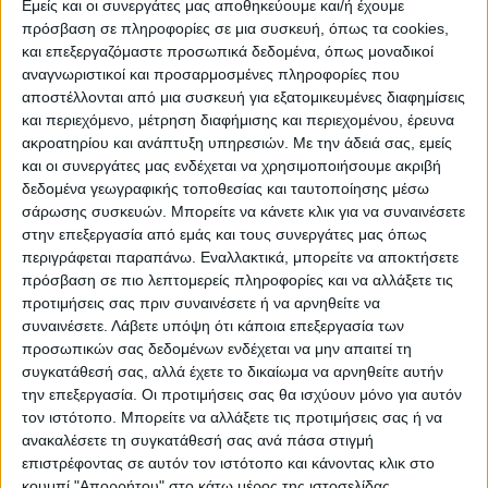
Εμείς και οι συνεργάτες μας αποθηκεύουμε και/ή έχουμε
πρόσβαση σε πληροφορίες σε μια συσκευή, όπως τα cookies,
ΠΟΛΙΤΙΣΜΌΣ
και επεξεργαζόμαστε προσωπικά δεδομένα, όπως μοναδικοί
αναγνωριστικοί και προσαρμοσμένες πληροφορίες που
αποστέλλονται από μια συσκευή για εξατομικευμένες διαφημίσεις
και περιεχόμενο, μέτρηση διαφήμισης και περιεχομένου, έρευνα
ΕΚΔΗΛΩΣΕΙΣ
ΜΟΥΣΙΚΗ
ΔΙΑΚΡΙΣΕΙΣ
ακροατηρίου και ανάπτυξη υπηρεσιών.
Με την άδειά σας, εμείς
και οι συνεργάτες μας ενδέχεται να χρησιμοποιήσουμε ακριβή
δεδομένα γεωγραφικής τοποθεσίας και ταυτοποίησης μέσω
ΕΘΙΜΑ
ΒΙΒΛΙΟ
σάρωσης συσκευών. Μπορείτε να κάνετε κλικ για να συναινέσετε
στην επεξεργασία από εμάς και τους συνεργάτες μας όπως
περιγράφεται παραπάνω. Εναλλακτικά, μπορείτε να αποκτήσετε
πρόσβαση σε πιο λεπτομερείς πληροφορίες και να αλλάξετε τις
ΙΣΤΟΡΊΑ
ΑΠΌΨΕΙΣ
ΠΡΌΣΩΠΑ
ΣΥΝΕΝΤΕΎΞΕΙΣ
|
προτιμήσεις σας πριν συναινέσετε ή να αρνηθείτε να
συναινέσετε.
Λάβετε υπόψη ότι κάποια επεξεργασία των
προσωπικών σας δεδομένων ενδέχεται να μην απαιτεί τη
ΚΑΤΆΛΟΓΟΣ ΕΠΑΓΓΕΛΜΑΤΙΏΝ
συγκατάθεσή σας, αλλά έχετε το δικαίωμα να αρνηθείτε αυτήν
την επεξεργασία. Οι προτιμήσεις σας θα ισχύουν μόνο για αυτόν
τον ιστότοπο. Μπορείτε να αλλάξετε τις προτιμήσεις σας ή να
ανακαλέσετε τη συγκατάθεσή σας ανά πάσα στιγμή
Ετικέτα:
επιστρέφοντας σε αυτόν τον ιστότοπο και κάνοντας κλικ στο
κουμπί "Απορρήτου" στο κάτω μέρος της ιστοσελίδας.