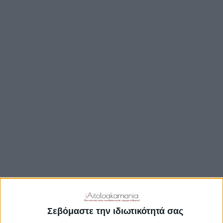
TRAVEL GUIDE
ΑΞΙΟΘΕΑΤΑ
ΑΡΧΑΙΟΛΟΓΙΚΟΊ ΧΏΡΟΙ
ΚΆΣΤΡΑ
ΓΕΦΎΡΙΑ
ΠΑΡΑΛΊΕΣ
ΛΊΜΝΕΣ
ΓΑΣΤΡΟΝΟΜΙΑ
ΕΞΟΔΟΣ
ΔΡΑΣΤΗΡΙΟΤΗΤΕΣ
ΠΡΟΟΡΙΣΜΟΊ
ΟΙΚΟΤΟΥΡΙΣΜΟΣ
Σεβόμαστε την ιδιωτικότητά σας