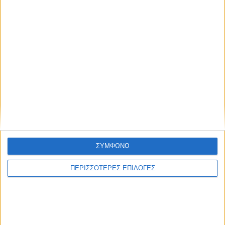
ΔΉΜΟΙ
Αφαλάτωση; Μαγγάνιο; Θείο; Ποιο το πρόβλημα
του Νερού του Νεοχωρίου;
ΣΥΜΦΩΝΩ
Πολιτιστικό Καλοκαίρι 2026: Το πρόγραμμα
εκδηλώσεων του Αυγούστου στον Δήμο Ακτίου –
ΠΕΡΙΣΣΟΤΕΡΕΣ ΕΠΙΛΟΓΕΣ
Βόνιτσας
Απέραντη χωματερή ο Δήμος Ξηρομέρου – Η εικόνα
εγκατάλειψης δεν κρύβεται άλλο