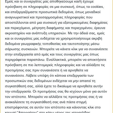
Εμείς και οι συνεργάτες μας αποθηκεύουμε και/ή έχουμε
πρόσβαση σε πληροφορίες σε μια συσκευή, όπως τα cookies,
ΠΟΛΙΤΙΣΜΌΣ
και επεξεργαζόμαστε προσωπικά δεδομένα, όπως μοναδικοί
αναγνωριστικοί και προσαρμοσμένες πληροφορίες που
αποστέλλονται από μια συσκευή για εξατομικευμένες διαφημίσεις
και περιεχόμενο, μέτρηση διαφήμισης και περιεχομένου, έρευνα
ΕΚΔΗΛΩΣΕΙΣ
ΜΟΥΣΙΚΗ
ΔΙΑΚΡΙΣΕΙΣ
ακροατηρίου και ανάπτυξη υπηρεσιών.
Με την άδειά σας, εμείς
και οι συνεργάτες μας ενδέχεται να χρησιμοποιήσουμε ακριβή
δεδομένα γεωγραφικής τοποθεσίας και ταυτοποίησης μέσω
ΕΘΙΜΑ
ΒΙΒΛΙΟ
σάρωσης συσκευών. Μπορείτε να κάνετε κλικ για να συναινέσετε
στην επεξεργασία από εμάς και τους συνεργάτες μας όπως
περιγράφεται παραπάνω. Εναλλακτικά, μπορείτε να αποκτήσετε
πρόσβαση σε πιο λεπτομερείς πληροφορίες και να αλλάξετε τις
ΙΣΤΟΡΊΑ
ΑΠΌΨΕΙΣ
ΠΡΌΣΩΠΑ
ΣΥΝΕΝΤΕΎΞΕΙΣ
|
προτιμήσεις σας πριν συναινέσετε ή να αρνηθείτε να
συναινέσετε.
Λάβετε υπόψη ότι κάποια επεξεργασία των
προσωπικών σας δεδομένων ενδέχεται να μην απαιτεί τη
ΚΑΤΆΛΟΓΟΣ ΕΠΑΓΓΕΛΜΑΤΙΏΝ
συγκατάθεσή σας, αλλά έχετε το δικαίωμα να αρνηθείτε αυτήν
την επεξεργασία. Οι προτιμήσεις σας θα ισχύουν μόνο για αυτόν
τον ιστότοπο. Μπορείτε να αλλάξετε τις προτιμήσεις σας ή να
ανακαλέσετε τη συγκατάθεσή σας ανά πάσα στιγμή
Ετικέτα:
επιστρέφοντας σε αυτόν τον ιστότοπο και κάνοντας κλικ στο
κουμπί "Απορρήτου" στο κάτω μέρος της ιστοσελίδας.