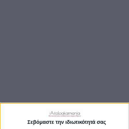
TRAVEL GUIDE
ΑΞΙΟΘΕΑΤΑ
ΑΡΧΑΙΟΛΟΓΙΚΟΊ ΧΏΡΟΙ
ΚΆΣΤΡΑ
ΓΕΦΎΡΙΑ
ΠΑΡΑΛΊΕΣ
ΛΊΜΝΕΣ
ΓΑΣΤΡΟΝΟΜΙΑ
ΕΞΟΔΟΣ
ΔΡΑΣΤΗΡΙΟΤΗΤΕΣ
ΠΡΟΟΡΙΣΜΟΊ
ΟΙΚΟΤΟΥΡΙΣΜΟΣ
Σεβόμαστε την ιδιωτικότητά σας