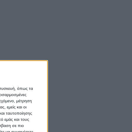
Νίκος Αλιάγας:
«Κληρονόμησα τον
νόστο και την αγάπη
m
για το Μεσολόγγι»
Σπήλαια
Αιτωλοακαρνανίας:
Ένας άγνωστος
ιστορικός και
αρχαιολογικός
 συσκευή, όπως τα
θησαυρός
προσαρμοσμένες
ιεχόμενο, μέτρηση
ς, εμείς και οι
και ταυτοποίησης
ό εμάς και τους
σβαση σε πιο
τε να συναινέσετε.