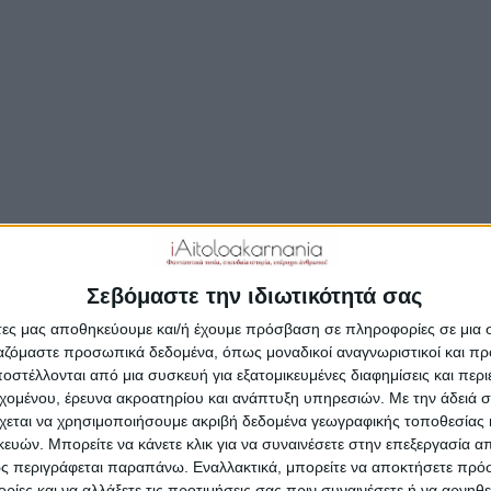
ΣΥΝΕΧΊΣΤΕ ΤΗΝ ΑΝΆΓΝΩΣΗ…
Δημοσιεύτηκε:
15 Απριλίου 2018
Συντάκτης:
Newsroo
Σεβόμαστε την ιδιωτικότητά σας
άτες μας αποθηκεύουμε και/ή έχουμε πρόσβαση σε πληροφορίες σε μια
ργαζόμαστε προσωπικά δεδομένα, όπως μοναδικοί αναγνωριστικοί και 
στέλλονται από μια συσκευή για εξατομικευμένες διαφημίσεις και περ
εχομένου, έρευνα ακροατηρίου και ανάπτυξη υπηρεσιών.
Με την άδειά σα
χεται να χρησιμοποιήσουμε ακριβή δεδομένα γεωγραφικής τοποθεσίας 
ών. Μπορείτε να κάνετε κλικ για να συναινέσετε στην επεξεργασία απ
ς περιγράφεται παραπάνω. Εναλλακτικά, μπορείτε να αποκτήσετε πρό
ίες και να αλλάξετε τις προτιμήσεις σας πριν συναινέσετε ή να αρνηθεί