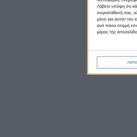
Λάβετε υπόψη ότι κά
συγκατάθεσή σας, αλ
μόνο για αυτόν τον 
ΡΟΉ ΕΙΔΉΣΕΩΝ
ανά πάσα στιγμή επι
μέρος της ιστοσελίδα
Καρυστιανού κατά ΜΜΕ:
Έφυγαν 1.000 από τη ΝΔ για
Σαμαρά και ασχολούνται με
ΠΕΡΙ
ένα μέλος μας από το
Μεσολόγγι
Ο Μητροπολίτης Δαμασκηνός
παρουσίασε τον νέο εφημέριο
π. Ιουστίνο Μουρτζιάπη στο
Πεντάλοφο Μεσολογγίου
Γιορτάζει ο Ιστορικός Ναός
της Μεταμορφώσεως του