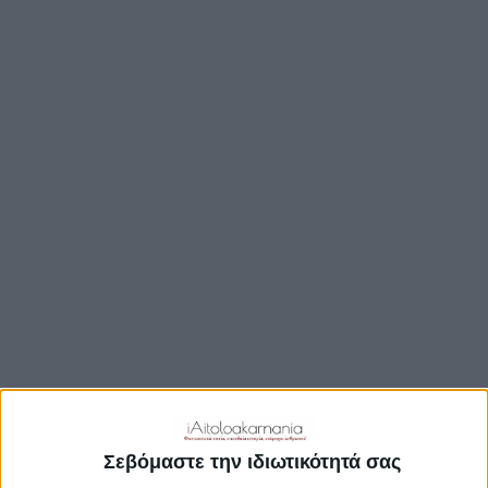
ΒΟΥΛΉ
ΔΉΜΟΙ
ΠΕΡΙΦΈΡΕΙΑ
TRAVEL GUIDE
ΑΞΙΟΘΕΑΤΑ
ΑΡΧΑΙΟΛΟΓΙΚΟΊ ΧΏΡΟΙ
ΚΆΣΤΡΑ
ΓΕΦΎΡΙΑ
ΠΑΡΑΛΊΕΣ
ΛΊΜΝΕΣ
ΓΑΣΤΡΟΝΟΜΙΑ
ΕΞΟΔΟΣ
ΔΡΑΣΤΗΡΙΟΤΗΤΕΣ
Σεβόμαστε την ιδιωτικότητά σας