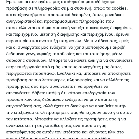
Εμείς και οι συνεργάτες μας αποθηκεύουμε και/ή έχουμε
ΠΡΟΟΡΙΣΜΟΊ
ΟΙΚΟΤΟΥΡΙΣΜΟΣ
πρόσβαση σε πληροφορίες σε μια συσκευή, όπως τα cookies,
και επεξεργαζόμαστε προσωπικά δεδομένα, όπως μοναδικοί
αναγνωριστικοί και προσαρμοσμένες πληροφορίες που
αποστέλλονται από μια συσκευή για εξατομικευμένες διαφημίσεις
ΠΟΛΙΤΙΣΜΌΣ
και περιεχόμενο, μέτρηση διαφήμισης και περιεχομένου, έρευνα
ακροατηρίου και ανάπτυξη υπηρεσιών.
Με την άδειά σας, εμείς
και οι συνεργάτες μας ενδέχεται να χρησιμοποιήσουμε ακριβή
ΕΚΔΗΛΩΣΕΙΣ
ΜΟΥΣΙΚΗ
ΔΙΑΚΡΙΣΕΙΣ
δεδομένα γεωγραφικής τοποθεσίας και ταυτοποίησης μέσω
σάρωσης συσκευών. Μπορείτε να κάνετε κλικ για να συναινέσετε
στην επεξεργασία από εμάς και τους συνεργάτες μας όπως
περιγράφεται παραπάνω. Εναλλακτικά, μπορείτε να αποκτήσετε
ΕΘΙΜΑ
ΒΙΒΛΙΟ
πρόσβαση σε πιο λεπτομερείς πληροφορίες και να αλλάξετε τις
προτιμήσεις σας πριν συναινέσετε ή να αρνηθείτε να
συναινέσετε.
Λάβετε υπόψη ότι κάποια επεξεργασία των
προσωπικών σας δεδομένων ενδέχεται να μην απαιτεί τη
ΙΣΤΟΡΊΑ
ΑΠΌΨΕΙΣ
ΠΡΌΣΩΠΑ
ΣΥΝΕΝΤΕΎΞΕΙΣ
|
συγκατάθεσή σας, αλλά έχετε το δικαίωμα να αρνηθείτε αυτήν
την επεξεργασία. Οι προτιμήσεις σας θα ισχύουν μόνο για αυτόν
τον ιστότοπο. Μπορείτε να αλλάξετε τις προτιμήσεις σας ή να
ΚΑΤΆΛΟΓΟΣ ΕΠΑΓΓΕΛΜΑΤΙΏΝ
ανακαλέσετε τη συγκατάθεσή σας ανά πάσα στιγμή
επιστρέφοντας σε αυτόν τον ιστότοπο και κάνοντας κλικ στο
κουμπί "Απορρήτου" στο κάτω μέρος της ιστοσελίδας.