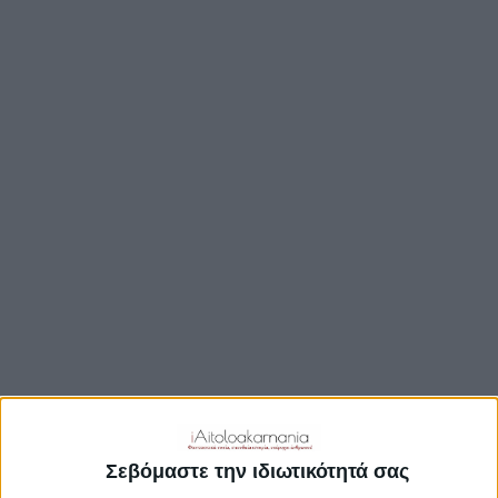
TRAVEL GUIDE
ΑΞΙΟΘΕΑΤΑ
ΑΡΧΑΙΟΛΟΓΙΚΟΊ ΧΏΡΟΙ
ΚΆΣΤΡΑ
ΓΕΦΎΡΙΑ
ΠΑΡΑΛΊΕΣ
ΛΊΜΝΕΣ
ΓΑΣΤΡΟΝΟΜΙΑ
ΕΞΟΔΟΣ
ΔΡΑΣΤΗΡΙΟΤΗΤΕΣ
ΠΡΟΟΡΙΣΜΟΊ
ΟΙΚΟΤΟΥΡΙΣΜΟΣ
Σεβόμαστε την ιδιωτικότητά σας