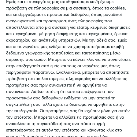
Εμείς και οι συνεργάτες μας αποθηκεύουμε και/ή έχουμε
πρόσβαση σε πληροφορίες σε μια συσκευή, όπως τα cookies,
ΠΟΛΙΤΙΣΜΌΣ
και επεξεργαζόμαστε προσωπικά δεδομένα, όπως μοναδικοί
αναγνωριστικοί και προσαρμοσμένες πληροφορίες που
αποστέλλονται από μια συσκευή για εξατομικευμένες διαφημίσεις
και περιεχόμενο, μέτρηση διαφήμισης και περιεχομένου, έρευνα
ΕΚΔΗΛΩΣΕΙΣ
ΜΟΥΣΙΚΗ
ΔΙΑΚΡΙΣΕΙΣ
ακροατηρίου και ανάπτυξη υπηρεσιών.
Με την άδειά σας, εμείς
και οι συνεργάτες μας ενδέχεται να χρησιμοποιήσουμε ακριβή
δεδομένα γεωγραφικής τοποθεσίας και ταυτοποίησης μέσω
ΕΘΙΜΑ
ΒΙΒΛΙΟ
σάρωσης συσκευών. Μπορείτε να κάνετε κλικ για να συναινέσετε
στην επεξεργασία από εμάς και τους συνεργάτες μας όπως
περιγράφεται παραπάνω. Εναλλακτικά, μπορείτε να αποκτήσετε
πρόσβαση σε πιο λεπτομερείς πληροφορίες και να αλλάξετε τις
ΙΣΤΟΡΊΑ
ΑΠΌΨΕΙΣ
ΠΡΌΣΩΠΑ
ΣΥΝΕΝΤΕΎΞΕΙΣ
|
προτιμήσεις σας πριν συναινέσετε ή να αρνηθείτε να
συναινέσετε.
Λάβετε υπόψη ότι κάποια επεξεργασία των
προσωπικών σας δεδομένων ενδέχεται να μην απαιτεί τη
ΚΑΤΆΛΟΓΟΣ ΕΠΑΓΓΕΛΜΑΤΙΏΝ
συγκατάθεσή σας, αλλά έχετε το δικαίωμα να αρνηθείτε αυτήν
την επεξεργασία. Οι προτιμήσεις σας θα ισχύουν μόνο για αυτόν
τον ιστότοπο. Μπορείτε να αλλάξετε τις προτιμήσεις σας ή να
ανακαλέσετε τη συγκατάθεσή σας ανά πάσα στιγμή
Ετικέτα:
επιστρέφοντας σε αυτόν τον ιστότοπο και κάνοντας κλικ στο
κουμπί "Απορρήτου" στο κάτω μέρος της ιστοσελίδας.