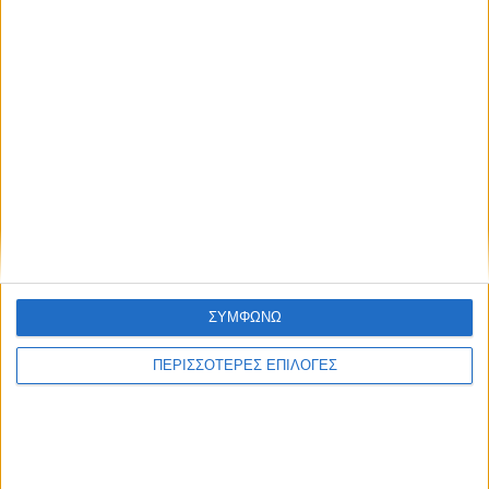
Tο Αγγελόκαστρο τρέχει: Έρχεται
στις 10/8 ο 4ος Αγώνας δρόμου
Ο Ναυτικός Όμιλος Μεσολογγίου και
η «Διέξοδος» για άλλη μια χρονιά
οργάνωσαν τιμητικές εκδηλώσεις
στον Κάλαμο
ΣΥΜΦΩΝΩ
Η Μπαμπίνη τίμησε τους Πεσόντες
Μπαμπινιώτες κατά την ηρωική
ΠΕΡΙΣΣΟΤΕΡΕΣ ΕΠΙΛΟΓΕΣ
Έξοδο του Μεσολογγίου
Με έντονο ενδιαφέρον και υψηλό