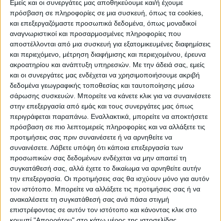
Εμείς και οι συνεργάτες μας αποθηκεύουμε και/ή έχουμε
πρόσβαση σε πληροφορίες σε μια συσκευή, όπως τα cookies,
ΠΟΛΙΤΙΣΜΌΣ
και επεξεργαζόμαστε προσωπικά δεδομένα, όπως μοναδικοί
αναγνωριστικοί και προσαρμοσμένες πληροφορίες που
αποστέλλονται από μια συσκευή για εξατομικευμένες διαφημίσεις
και περιεχόμενο, μέτρηση διαφήμισης και περιεχομένου, έρευνα
ΕΚΔΗΛΩΣΕΙΣ
ΜΟΥΣΙΚΗ
ΔΙΑΚΡΙΣΕΙΣ
ακροατηρίου και ανάπτυξη υπηρεσιών.
Με την άδειά σας, εμείς
και οι συνεργάτες μας ενδέχεται να χρησιμοποιήσουμε ακριβή
δεδομένα γεωγραφικής τοποθεσίας και ταυτοποίησης μέσω
ΕΘΙΜΑ
ΒΙΒΛΙΟ
σάρωσης συσκευών. Μπορείτε να κάνετε κλικ για να συναινέσετε
στην επεξεργασία από εμάς και τους συνεργάτες μας όπως
περιγράφεται παραπάνω. Εναλλακτικά, μπορείτε να αποκτήσετε
πρόσβαση σε πιο λεπτομερείς πληροφορίες και να αλλάξετε τις
ΙΣΤΟΡΊΑ
ΑΠΌΨΕΙΣ
ΠΡΌΣΩΠΑ
ΣΥΝΕΝΤΕΎΞΕΙΣ
|
προτιμήσεις σας πριν συναινέσετε ή να αρνηθείτε να
συναινέσετε.
Λάβετε υπόψη ότι κάποια επεξεργασία των
προσωπικών σας δεδομένων ενδέχεται να μην απαιτεί τη
ΚΑΤΆΛΟΓΟΣ ΕΠΑΓΓΕΛΜΑΤΙΏΝ
συγκατάθεσή σας, αλλά έχετε το δικαίωμα να αρνηθείτε αυτήν
την επεξεργασία. Οι προτιμήσεις σας θα ισχύουν μόνο για αυτόν
τον ιστότοπο. Μπορείτε να αλλάξετε τις προτιμήσεις σας ή να
ανακαλέσετε τη συγκατάθεσή σας ανά πάσα στιγμή
Ετικέτα:
επιστρέφοντας σε αυτόν τον ιστότοπο και κάνοντας κλικ στο
κουμπί "Απορρήτου" στο κάτω μέρος της ιστοσελίδας.