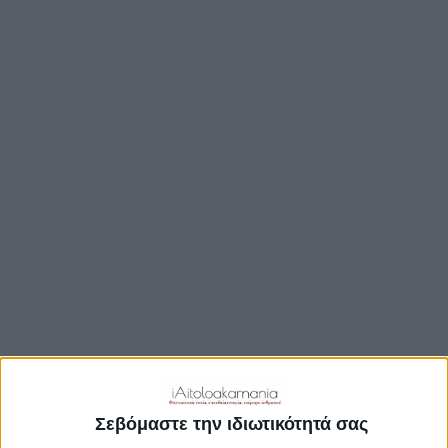
TRAVEL GUIDE
ΑΞΙΟΘΕΑΤΑ
ΑΡΧΑΙΟΛΟΓΙΚΟΊ ΧΏΡΟΙ
ΚΆΣΤΡΑ
ΓΕΦΎΡΙΑ
ΠΑΡΑΛΊΕΣ
ΛΊΜΝΕΣ
ΓΑΣΤΡΟΝΟΜΙΑ
ΕΞΟΔΟΣ
ΔΡΑΣΤΗΡΙΟΤΗΤΕΣ
ΠΡΟΟΡΙΣΜΟΊ
ΟΙΚΟΤΟΥΡΙΣΜΟΣ
Σεβόμαστε την ιδιωτικότητά σας