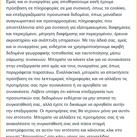
Εμείς και οι συνεργάτες μας αποθηκεύουμε και/ή έχουμε
πρόσβαση σε πληροφορίες σε μια συσκευή, όπως τα cookies,
και επεξεργαζόμαστε προσωπικά δεδομένα, όπως μοναδικοί
ΠΟΛΙΤΙΣΜΌΣ
αναγνωριστικοί και προσαρμοσμένες πληροφορίες που
αποστέλλονται από μια συσκευή για εξατομικευμένες διαφημίσεις
και περιεχόμενο, μέτρηση διαφήμισης και περιεχομένου, έρευνα
ακροατηρίου και ανάπτυξη υπηρεσιών.
Με την άδειά σας, εμείς
ΕΚΔΗΛΩΣΕΙΣ
ΜΟΥΣΙΚΗ
ΔΙΑΚΡΙΣΕΙΣ
και οι συνεργάτες μας ενδέχεται να χρησιμοποιήσουμε ακριβή
δεδομένα γεωγραφικής τοποθεσίας και ταυτοποίησης μέσω
σάρωσης συσκευών. Μπορείτε να κάνετε κλικ για να συναινέσετε
ΕΘΙΜΑ
ΒΙΒΛΙΟ
στην επεξεργασία από εμάς και τους συνεργάτες μας όπως
περιγράφεται παραπάνω. Εναλλακτικά, μπορείτε να αποκτήσετε
πρόσβαση σε πιο λεπτομερείς πληροφορίες και να αλλάξετε τις
προτιμήσεις σας πριν συναινέσετε ή να αρνηθείτε να
ΙΣΤΟΡΊΑ
ΑΠΌΨΕΙΣ
ΠΡΌΣΩΠΑ
ΣΥΝΕΝΤΕΎΞΕΙΣ
|
συναινέσετε.
Λάβετε υπόψη ότι κάποια επεξεργασία των
προσωπικών σας δεδομένων ενδέχεται να μην απαιτεί τη
συγκατάθεσή σας, αλλά έχετε το δικαίωμα να αρνηθείτε αυτήν
ΚΑΤΆΛΟΓΟΣ ΕΠΑΓΓΕΛΜΑΤΙΏΝ
την επεξεργασία. Οι προτιμήσεις σας θα ισχύουν μόνο για αυτόν
τον ιστότοπο. Μπορείτε να αλλάξετε τις προτιμήσεις σας ή να
ανακαλέσετε τη συγκατάθεσή σας ανά πάσα στιγμή
επιστρέφοντας σε αυτόν τον ιστότοπο και κάνοντας κλικ στο
κουμπί "Απορρήτου" στο κάτω μέρος της ιστοσελίδας.