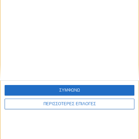
ΔΉΜΟΙ
Αφαλάτωση; Μαγγάνιο; Θείο; Ποιο το πρόβλημα
του Νερού του Νεοχωρίου;
ΣΥΜΦΩΝΩ
ΠΕΡΙΣΣΟΤΕΡΕΣ ΕΠΙΛΟΓΕΣ
Πολιτιστικό Καλοκαίρι 2026: Το πρόγραμμα
εκδηλώσεων του Αυγούστου στον Δήμο Ακτίου –
Βόνιτσας
Απέραντη χωματερή ο Δήμος Ξηρομέρου – Η εικόνα