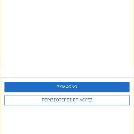
ΔΉΜΟΙ
Αφαλάτωση; Μαγγάνιο; Θείο; Ποιο το πρόβλημα
του Νερού του Νεοχωρίου;
Πολιτιστικό Καλοκαίρι 2026: Το πρόγραμμα
εκδηλώσεων του Αυγούστου στον Δήμο Ακτίου –
ΣΥΜΦΩΝΩ
Βόνιτσας
ΠΕΡΙΣΣΟΤΕΡΕΣ ΕΠΙΛΟΓΕΣ
Απέραντη χωματερή ο Δήμος Ξηρομέρου – Η εικόνα
εγκατάλειψης δεν κρύβεται άλλο
Έρχεται στις 9 Αυγούστου ο 7ος Λαϊκός Αγώνας