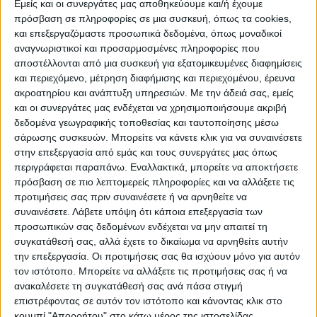
Εμείς και οι συνεργάτες μας αποθηκεύουμε και/ή έχουμε
πρόσβαση σε πληροφορίες σε μια συσκευή, όπως τα cookies,
ΠΟΛΙΤΙΣΜΌΣ
και επεξεργαζόμαστε προσωπικά δεδομένα, όπως μοναδικοί
αναγνωριστικοί και προσαρμοσμένες πληροφορίες που
αποστέλλονται από μια συσκευή για εξατομικευμένες διαφημίσεις
και περιεχόμενο, μέτρηση διαφήμισης και περιεχομένου, έρευνα
ΕΚΔΗΛΩΣΕΙΣ
ΜΟΥΣΙΚΗ
ΔΙΑΚΡΙΣΕΙΣ
ακροατηρίου και ανάπτυξη υπηρεσιών.
Με την άδειά σας, εμείς
και οι συνεργάτες μας ενδέχεται να χρησιμοποιήσουμε ακριβή
δεδομένα γεωγραφικής τοποθεσίας και ταυτοποίησης μέσω
ΕΘΙΜΑ
ΒΙΒΛΙΟ
σάρωσης συσκευών. Μπορείτε να κάνετε κλικ για να συναινέσετε
στην επεξεργασία από εμάς και τους συνεργάτες μας όπως
περιγράφεται παραπάνω. Εναλλακτικά, μπορείτε να αποκτήσετε
πρόσβαση σε πιο λεπτομερείς πληροφορίες και να αλλάξετε τις
ΙΣΤΟΡΊΑ
ΑΠΌΨΕΙΣ
ΠΡΌΣΩΠΑ
ΣΥΝΕΝΤΕΎΞΕΙΣ
|
προτιμήσεις σας πριν συναινέσετε ή να αρνηθείτε να
συναινέσετε.
Λάβετε υπόψη ότι κάποια επεξεργασία των
προσωπικών σας δεδομένων ενδέχεται να μην απαιτεί τη
ΚΑΤΆΛΟΓΟΣ ΕΠΑΓΓΕΛΜΑΤΙΏΝ
συγκατάθεσή σας, αλλά έχετε το δικαίωμα να αρνηθείτε αυτήν
την επεξεργασία. Οι προτιμήσεις σας θα ισχύουν μόνο για αυτόν
τον ιστότοπο. Μπορείτε να αλλάξετε τις προτιμήσεις σας ή να
ανακαλέσετε τη συγκατάθεσή σας ανά πάσα στιγμή
Ετικέτα:
επιστρέφοντας σε αυτόν τον ιστότοπο και κάνοντας κλικ στο
κουμπί "Απορρήτου" στο κάτω μέρος της ιστοσελίδας.