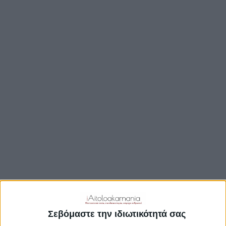
TRAVEL GUIDE
ΑΞΙΟΘΕΑΤΑ
ΑΡΧΑΙΟΛΟΓΙΚΟΊ ΧΏΡΟΙ
ΚΆΣΤΡΑ
ΓΕΦΎΡΙΑ
ΠΑΡΑΛΊΕΣ
ΛΊΜΝΕΣ
ΓΑΣΤΡΟΝΟΜΙΑ
ΕΞΟΔΟΣ
ΔΡΑΣΤΗΡΙΟΤΗΤΕΣ
ΠΡΟΟΡΙΣΜΟΊ
ΟΙΚΟΤΟΥΡΙΣΜΟΣ
Σεβόμαστε την ιδιωτικότητά σας