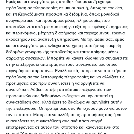
Εμείς και οι συνεργάτες μας αποθηκεύουμε και/ή έχουμε
πρόσβαση σε πληροφορίες σε μια συσκευή, όπως τα cookies,
ΠΟΛΙΤΙΣΜΌΣ
και επεξεργαζόμαστε προσωπικά δεδομένα, όπως μοναδικοί
αναγνωριστικοί και προσαρμοσμένες πληροφορίες που
αποστέλλονται από μια συσκευή για εξατομικευμένες διαφημίσεις
και περιεχόμενο, μέτρηση διαφήμισης και περιεχομένου, έρευνα
ΕΚΔΗΛΩΣΕΙΣ
ΜΟΥΣΙΚΗ
ΔΙΑΚΡΙΣΕΙΣ
ακροατηρίου και ανάπτυξη υπηρεσιών.
Με την άδειά σας, εμείς
και οι συνεργάτες μας ενδέχεται να χρησιμοποιήσουμε ακριβή
δεδομένα γεωγραφικής τοποθεσίας και ταυτοποίησης μέσω
ΕΘΙΜΑ
ΒΙΒΛΙΟ
σάρωσης συσκευών. Μπορείτε να κάνετε κλικ για να συναινέσετε
στην επεξεργασία από εμάς και τους συνεργάτες μας όπως
περιγράφεται παραπάνω. Εναλλακτικά, μπορείτε να αποκτήσετε
πρόσβαση σε πιο λεπτομερείς πληροφορίες και να αλλάξετε τις
ΙΣΤΟΡΊΑ
ΑΠΌΨΕΙΣ
ΠΡΌΣΩΠΑ
ΣΥΝΕΝΤΕΎΞΕΙΣ
|
προτιμήσεις σας πριν συναινέσετε ή να αρνηθείτε να
συναινέσετε.
Λάβετε υπόψη ότι κάποια επεξεργασία των
προσωπικών σας δεδομένων ενδέχεται να μην απαιτεί τη
ΚΑΤΆΛΟΓΟΣ ΕΠΑΓΓΕΛΜΑΤΙΏΝ
συγκατάθεσή σας, αλλά έχετε το δικαίωμα να αρνηθείτε αυτήν
την επεξεργασία. Οι προτιμήσεις σας θα ισχύουν μόνο για αυτόν
τον ιστότοπο. Μπορείτε να αλλάξετε τις προτιμήσεις σας ή να
ανακαλέσετε τη συγκατάθεσή σας ανά πάσα στιγμή
Ετικέτα:
επιστρέφοντας σε αυτόν τον ιστότοπο και κάνοντας κλικ στο
κουμπί "Απορρήτου" στο κάτω μέρος της ιστοσελίδας.