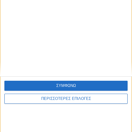
ΔΉΜΟΙ
Αφαλάτωση; Μαγγάνιο; Θείο; Ποιο το πρόβλημα
του Νερού του Νεοχωρίου;
Πολιτιστικό Καλοκαίρι 2026: Το πρόγραμμα
ΣΥΜΦΩΝΩ
εκδηλώσεων του Αυγούστου στον Δήμο Ακτίου –
Βόνιτσας
ΠΕΡΙΣΣΟΤΕΡΕΣ ΕΠΙΛΟΓΕΣ
Απέραντη χωματερή ο Δήμος Ξηρομέρου – Η εικόνα
εγκατάλειψης δεν κρύβεται άλλο