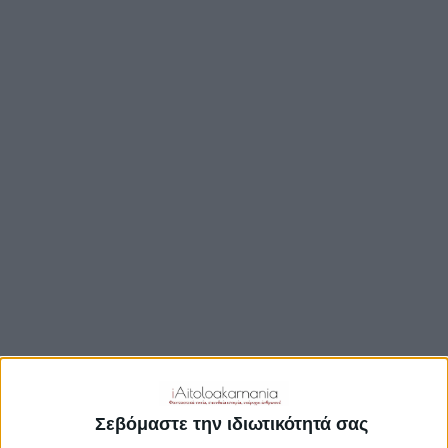
TRAVEL GUIDE
ΑΞΙΟΘΕΑΤΑ
ΑΡΧΑΙΟΛΟΓΙΚΟΊ ΧΏΡΟΙ
ΚΆΣΤΡΑ
ΓΕΦΎΡΙΑ
ΠΑΡΑΛΊΕΣ
ΛΊΜΝΕΣ
ΓΑΣΤΡΟΝΟΜΙΑ
ΕΞΟΔΟΣ
ΔΡΑΣΤΗΡΙΟΤΗΤΕΣ
ΠΡΟΟΡΙΣΜΟΊ
ΟΙΚΟΤΟΥΡΙΣΜΟΣ
Σεβόμαστε την ιδιωτικότητά σας