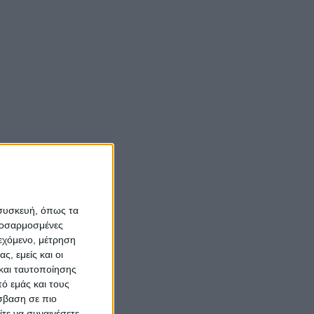
ο
Νίκος Αλιάγας:
«Κληρονόμησα τον
νόστο και την αγάπη
για το Μεσολόγγι»
Σπήλαια
Αιτωλοακαρνανίας:
Ένας άγνωστος
ιστορικός και
αρχαιολογικός
 συσκευή, όπως τα
θησαυρός
προσαρμοσμένες
ιεχόμενο, μέτρηση
ς, εμείς και οι
και ταυτοποίησης
ό εμάς και τους
σβαση σε πιο
τε να συναινέσετε.