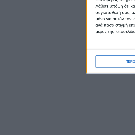
Λάβετε υπόψη ότι κά
συγκατάθεσή σας, αλ
μόνο για αυτόν τον 
ΡΟΉ ΕΙΔΉΣΕΩΝ
ανά πάσα στιγμή επι
μέρος της ιστοσελίδα
Δεύτερη θέση σε ημιορεινό
αγώνα στην Αρκαδία για τον
Παναγιώτη Κατσάρη από το
ΠΕΡΙ
Αιτωλικό
Μύτικας: Το γραφικό
παραθαλάσσιο ψαροχώρι της
Αιτωλοακαρνανίας
Καρυστιανού κατά ΜΜΕ:
Έφυγαν 1.000 από τη ΝΔ για
Σαμαρά και ασχολούνται με
ένα μέλος μας από το