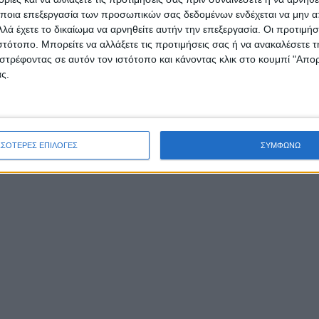
ποια επεξεργασία των προσωπικών σας δεδομένων ενδέχεται να μην απ
λά έχετε το δικαίωμα να αρνηθείτε αυτήν την επεξεργασία. Οι προτιμήσ
ιστότοπο. Μπορείτε να αλλάξετε τις προτιμήσεις σας ή να ανακαλέσετε
στρέφοντας σε αυτόν τον ιστότοπο και κάνοντας κλικ στο κουμπί "Απ
ς.
/
/
FEATURED
ΕΚΔΗΛΏΣΕΙΣ
ΠΟΛΙΤΙΣΜΌΣ
Βελισσάρης και
ΣΣΟΤΕΡΕΣ ΕΠΙΛΟΓΕΣ
ΣΥΜΦΩΝΩ
Γιαννούλης στο Βλυχό
Λευκάδας: Το
μεγαλύτερο πανηγύρι
του καλοκαιριού είναι