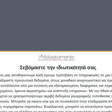
Αυγούστου που διοργανώνεται το καθιερωμένο
καλοκαιρινό πανηγύρι, ένας θεσμός που κάθε χρόν
συγκεντρώνει χιλιάδες επισκέπτες από
ΣΥΝΕΧΊΣΤΕ ΤΗΝ ΑΝΆΓΝΩΣΗ…
Δημοσιεύτηκε:
28 Ιουλίου 2026
Συντάκτης:
Newsroom
Σεβόμαστε την ιδιωτικότητά σας
άτες μας αποθηκεύουμε και/ή έχουμε πρόσβαση σε πληροφορίες σε μια
ργαζόμαστε προσωπικά δεδομένα, όπως μοναδικοί αναγνωριστικοί και 
στέλλονται από μια συσκευή για εξατομικευμένες διαφημίσεις και περ
εχομένου, έρευνα ακροατηρίου και ανάπτυξη υπηρεσιών.
Με την άδειά σα
χεται να χρησιμοποιήσουμε ακριβή δεδομένα γεωγραφικής τοποθεσίας 
ών. Μπορείτε να κάνετε κλικ για να συναινέσετε στην επεξεργασία απ
ς περιγράφεται παραπάνω. Εναλλακτικά, μπορείτε να αποκτήσετε πρό
ίες και να αλλάξετε τις προτιμήσεις σας πριν συναινέσετε ή να αρνηθεί