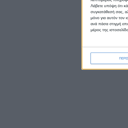
Λάβετε υπόψη ότι κά
συγκατάθεσή σας, αλ
μόνο για αυτόν τον 
ΡΟΉ ΕΙΔΉΣΕΩΝ
ανά πάσα στιγμή επι
μέρος της ιστοσελίδα
Καρυστιανού κατά ΜΜΕ:
Έφυγαν 1.000 από τη ΝΔ για
Σαμαρά και ασχολούνται με
ΠΕΡΙ
ένα μέλος μας από το
Μεσολόγγι
Ο Μητροπολίτης Δαμασκηνός
παρουσίασε τον νέο εφημέριο
π. Ιουστίνο Μουρτζιάπη στο
Πεντάλοφο Μεσολογγίου
Γιορτάζει ο Ιστορικός Ναός
της Μεταμορφώσεως του