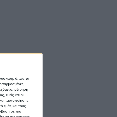
ας
Νίκος Αλιάγας:
«Κληρονόμησα τον
νόστο και την αγάπη
για το Μεσολόγγι»
Σπήλαια
Αιτωλοακαρνανίας:
Ένας άγνωστος
ιστορικός και
αρχαιολογικός
 συσκευή, όπως τα
θησαυρός
προσαρμοσμένες
ιεχόμενο, μέτρηση
ς, εμείς και οι
και ταυτοποίησης
ό εμάς και τους
σβαση σε πιο
τε να συναινέσετε.