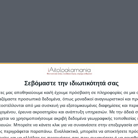
θέατρο και τον κινηματογράφο, τις αναμνήσεις μι
άλλης εποχής και
ΣΥΝΕΧΊΣΤΕ ΤΗΝ ΑΝΆΓΝΩΣΗ…
Δημοσιεύτηκε:
18 Ιουλίου 2025
Συντάκτης:
Newsroom
Σεβόμαστε την ιδιωτικότητά σας
άτες μας αποθηκεύουμε και/ή έχουμε πρόσβαση σε πληροφορίες σε μια
ργαζόμαστε προσωπικά δεδομένα, όπως μοναδικοί αναγνωριστικοί και 
στέλλονται από μια συσκευή για εξατομικευμένες διαφημίσεις και περ
εχομένου, έρευνα ακροατηρίου και ανάπτυξη υπηρεσιών.
Με την άδειά σα
χεται να χρησιμοποιήσουμε ακριβή δεδομένα γεωγραφικής τοποθεσίας 
ών. Μπορείτε να κάνετε κλικ για να συναινέσετε στην επεξεργασία απ
ς περιγράφεται παραπάνω. Εναλλακτικά, μπορείτε να αποκτήσετε πρό
ίες και να αλλάξετε τις προτιμήσεις σας πριν συναινέσετε ή να αρνηθεί