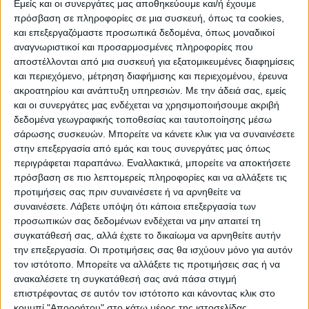
Εμείς και οι συνεργάτες μας αποθηκεύουμε και/ή έχουμε
πρόσβαση σε πληροφορίες σε μια συσκευή, όπως τα cookies,
ΠΟΛΙΤΙΣΜΌΣ
και επεξεργαζόμαστε προσωπικά δεδομένα, όπως μοναδικοί
αναγνωριστικοί και προσαρμοσμένες πληροφορίες που
αποστέλλονται από μια συσκευή για εξατομικευμένες διαφημίσεις
και περιεχόμενο, μέτρηση διαφήμισης και περιεχομένου, έρευνα
ΕΚΔΗΛΩΣΕΙΣ
ΜΟΥΣΙΚΗ
ΔΙΑΚΡΙΣΕΙΣ
ακροατηρίου και ανάπτυξη υπηρεσιών.
Με την άδειά σας, εμείς
και οι συνεργάτες μας ενδέχεται να χρησιμοποιήσουμε ακριβή
δεδομένα γεωγραφικής τοποθεσίας και ταυτοποίησης μέσω
ΕΘΙΜΑ
ΒΙΒΛΙΟ
σάρωσης συσκευών. Μπορείτε να κάνετε κλικ για να συναινέσετε
στην επεξεργασία από εμάς και τους συνεργάτες μας όπως
περιγράφεται παραπάνω. Εναλλακτικά, μπορείτε να αποκτήσετε
πρόσβαση σε πιο λεπτομερείς πληροφορίες και να αλλάξετε τις
ΙΣΤΟΡΊΑ
ΑΠΌΨΕΙΣ
ΠΡΌΣΩΠΑ
ΣΥΝΕΝΤΕΎΞΕΙΣ
|
προτιμήσεις σας πριν συναινέσετε ή να αρνηθείτε να
συναινέσετε.
Λάβετε υπόψη ότι κάποια επεξεργασία των
προσωπικών σας δεδομένων ενδέχεται να μην απαιτεί τη
ΚΑΤΆΛΟΓΟΣ ΕΠΑΓΓΕΛΜΑΤΙΏΝ
συγκατάθεσή σας, αλλά έχετε το δικαίωμα να αρνηθείτε αυτήν
την επεξεργασία. Οι προτιμήσεις σας θα ισχύουν μόνο για αυτόν
τον ιστότοπο. Μπορείτε να αλλάξετε τις προτιμήσεις σας ή να
ανακαλέσετε τη συγκατάθεσή σας ανά πάσα στιγμή
Ετικέτα:
επιστρέφοντας σε αυτόν τον ιστότοπο και κάνοντας κλικ στο
κουμπί "Απορρήτου" στο κάτω μέρος της ιστοσελίδας.