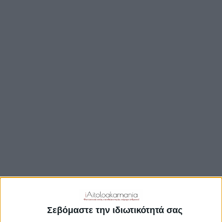
TRAVEL GUIDE
ΑΞΙΟΘΕΑΤΑ
ΑΡΧΑΙΟΛΟΓΙΚΟΊ ΧΏΡΟΙ
ΚΆΣΤΡΑ
ΓΕΦΎΡΙΑ
ΠΑΡΑΛΊΕΣ
ΛΊΜΝΕΣ
ΓΑΣΤΡΟΝΟΜΙΑ
ΕΞΟΔΟΣ
ΔΡΑΣΤΗΡΙΟΤΗΤΕΣ
ΠΡΟΟΡΙΣΜΟΊ
ΟΙΚΟΤΟΥΡΙΣΜΟΣ
Σεβόμαστε την ιδιωτικότητά σας