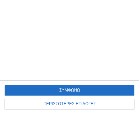
Έκθεση φωτογραφιών του Νίκου Αλιάγα στο Μουσείο
Άλατος
Tο Αγγελόκαστρο τρέχει: Έρχεται
στις 10/8 ο 4ος Αγώνας δρόμου
Ο Ναυτικός Όμιλος Μεσολογγίου και
ΣΥΜΦΩΝΩ
η «Διέξοδος» για άλλη μια χρονιά
οργάνωσαν τιμητικές εκδηλώσεις
ΠΕΡΙΣΣΟΤΕΡΕΣ ΕΠΙΛΟΓΕΣ
στον Κάλαμο
Η Μπαμπίνη τίμησε τους Πεσόντες