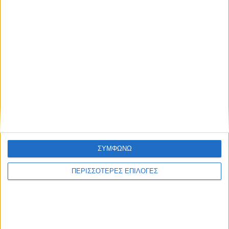
ΔΉΜΟΙ
Αφαλάτωση; Μαγγάνιο; Θείο; Ποιο το πρόβλημα
ΣΥΜΦΩΝΩ
του Νερού του Νεοχωρίου;
ΠΕΡΙΣΣΟΤΕΡΕΣ ΕΠΙΛΟΓΕΣ
Πολιτιστικό Καλοκαίρι 2026: Το πρόγραμμα
εκδηλώσεων του Αυγούστου στον Δήμο Ακτίου –
Βόνιτσας
Απέραντη χωματερή ο Δήμος Ξηρομέρου – Η εικόνα