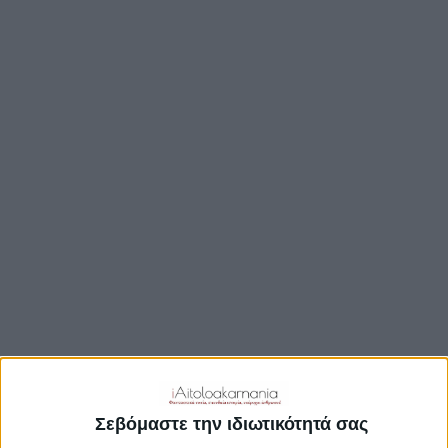
ΒΟΥΛΉ
ΔΉΜΟΙ
ΠΕΡΙΦΈΡΕΙΑ
TRAVEL GUIDE
ΑΞΙΟΘΕΑΤΑ
ΑΡΧΑΙΟΛΟΓΙΚΟΊ ΧΏΡΟΙ
ΚΆΣΤΡΑ
ΓΕΦΎΡΙΑ
ΠΑΡΑΛΊΕΣ
ΛΊΜΝΕΣ
ΓΑΣΤΡΟΝΟΜΙΑ
ΕΞΟΔΟΣ
ΔΡΑΣΤΗΡΙΟΤΗΤΕΣ
Σεβόμαστε την ιδιωτικότητά σας