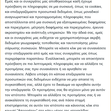
ΠΡΟΟΡΙΣΜΟΊ
ΟΙΚΟΤΟΥΡΙΣΜΟΣ
Εμείς και οι συνεργάτες μας αποθηκεύουμε και/ή έχουμε
πρόσβαση σε πληροφορίες σε μια συσκευή, όπως τα cookies,
και επεξεργαζόμαστε προσωπικά δεδομένα, όπως μοναδικοί
αναγνωριστικοί και προσαρμοσμένες πληροφορίες που
ΠΟΛΙΤΙΣΜΌΣ
αποστέλλονται από μια συσκευή για εξατομικευμένες διαφημίσεις
και περιεχόμενο, μέτρηση διαφήμισης και περιεχομένου, έρευνα
ακροατηρίου και ανάπτυξη υπηρεσιών.
Με την άδειά σας, εμείς
ΕΚΔΗΛΩΣΕΙΣ
ΜΟΥΣΙΚΗ
ΔΙΑΚΡΙΣΕΙΣ
και οι συνεργάτες μας ενδέχεται να χρησιμοποιήσουμε ακριβή
δεδομένα γεωγραφικής τοποθεσίας και ταυτοποίησης μέσω
σάρωσης συσκευών. Μπορείτε να κάνετε κλικ για να συναινέσετε
στην επεξεργασία από εμάς και τους συνεργάτες μας όπως
ΕΘΙΜΑ
ΒΙΒΛΙΟ
περιγράφεται παραπάνω. Εναλλακτικά, μπορείτε να αποκτήσετε
πρόσβαση σε πιο λεπτομερείς πληροφορίες και να αλλάξετε τις
προτιμήσεις σας πριν συναινέσετε ή να αρνηθείτε να
συναινέσετε.
Λάβετε υπόψη ότι κάποια επεξεργασία των
ΙΣΤΟΡΊΑ
ΑΠΌΨΕΙΣ
ΠΡΌΣΩΠΑ
ΣΥΝΕΝΤΕΎΞΕΙΣ
|
προσωπικών σας δεδομένων ενδέχεται να μην απαιτεί τη
συγκατάθεσή σας, αλλά έχετε το δικαίωμα να αρνηθείτε αυτήν
την επεξεργασία. Οι προτιμήσεις σας θα ισχύουν μόνο για αυτόν
ΚΑΤΆΛΟΓΟΣ ΕΠΑΓΓΕΛΜΑΤΙΏΝ
τον ιστότοπο. Μπορείτε να αλλάξετε τις προτιμήσεις σας ή να
ανακαλέσετε τη συγκατάθεσή σας ανά πάσα στιγμή
επιστρέφοντας σε αυτόν τον ιστότοπο και κάνοντας κλικ στο
κουμπί "Απορρήτου" στο κάτω μέρος της ιστοσελίδας.