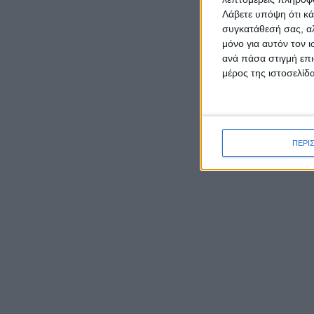
Λάβετε υπόψη ότι κά
συγκατάθεσή σας, αλ
μόνο για αυτόν τον 
ΡΟΉ ΕΙΔΉΣΕΩΝ
ανά πάσα στιγμή επι
μέρος της ιστοσελίδα
Καρυστιανού κατά ΜΜΕ:
Έφυγαν 1.000 από τη ΝΔ για
Σαμαρά και ασχολούνται με
ΠΕΡΙ
ένα μέλος μας από το
Μεσολόγγι
Ο Μητροπολίτης Δαμασκηνός
παρουσίασε τον νέο εφημέριο
π. Ιουστίνο Μουρτζιάπη στο
Πεντάλοφο Μεσολογγίου
Γιορτάζει ο Ιστορικός Ναός
της Μεταμορφώσεως του