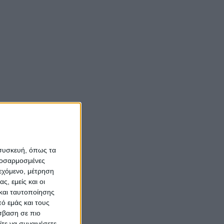
Νίκος Αλιάγας:
«Κληρονόμησα τον
νόστο και την αγάπη
για το Μεσολόγγι»
Σπήλαια
Αιτωλοακαρνανίας:
Ένας άγνωστος
ιστορικός και
αρχαιολογικός
 συσκευή, όπως τα
θησαυρός
προσαρμοσμένες
ιεχόμενο, μέτρηση
ς, εμείς και οι
και ταυτοποίησης
ό εμάς και τους
σβαση σε πιο
τε να συναινέσετε.