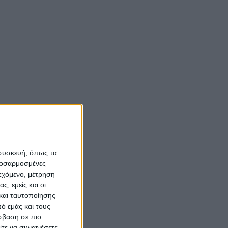
Νίκος Αλιάγας:
«Κληρονόμησα τον
oom
νόστο και την αγάπη
για το Μεσολόγγι»
Σπήλαια
Αιτωλοακαρνανίας:
Ένας άγνωστος
ιστορικός και
αρχαιολογικός
θησαυρός
 συσκευή, όπως τα
προσαρμοσμένες
ιεχόμενο, μέτρηση
ς, εμείς και οι
και ταυτοποίησης
ό εμάς και τους
σβαση σε πιο
τε να συναινέσετε.