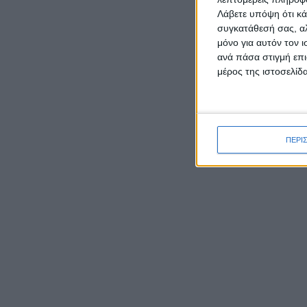
Λάβετε υπόψη ότι κά
συγκατάθεσή σας, αλ
ΡΟΉ ΕΙΔΉΣΕΩΝ
μόνο για αυτόν τον 
ανά πάσα στιγμή επι
μέρος της ιστοσελίδα
Έκθεση φωτογραφιών του
Νίκου Αλιάγα στο Μουσείο
Άλατος
ΠΕΡΙ
Tο Αγγελόκαστρο τρέχει:
Έρχεται στις 10/8 ο 4ος
Αγώνας δρόμου
Ο Ναυτικός Όμιλος
Μεσολογγίου και η «Διέξοδος»
για άλλη μια χρονιά
οργάνωσαν τιμητικές
εκδηλώσεις στον Κάλαμο