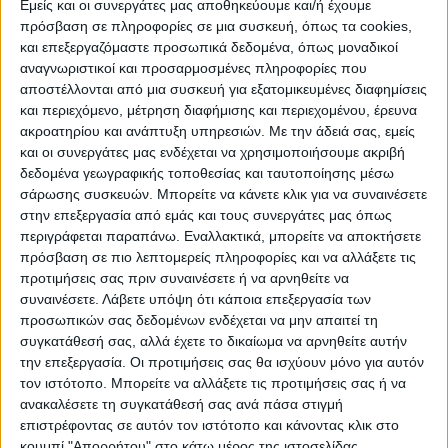
Εμείς και οι συνεργάτες μας αποθηκεύουμε και/ή έχουμε
ΠΡΟΟΡΙΣΜΟΊ
ΟΙΚΟΤΟΥΡΙΣΜΟΣ
πρόσβαση σε πληροφορίες σε μια συσκευή, όπως τα cookies,
και επεξεργαζόμαστε προσωπικά δεδομένα, όπως μοναδικοί
αναγνωριστικοί και προσαρμοσμένες πληροφορίες που
αποστέλλονται από μια συσκευή για εξατομικευμένες διαφημίσεις
ΠΟΛΙΤΙΣΜΌΣ
και περιεχόμενο, μέτρηση διαφήμισης και περιεχομένου, έρευνα
ακροατηρίου και ανάπτυξη υπηρεσιών.
Με την άδειά σας, εμείς
και οι συνεργάτες μας ενδέχεται να χρησιμοποιήσουμε ακριβή
ΕΚΔΗΛΩΣΕΙΣ
ΜΟΥΣΙΚΗ
ΔΙΑΚΡΙΣΕΙΣ
δεδομένα γεωγραφικής τοποθεσίας και ταυτοποίησης μέσω
σάρωσης συσκευών. Μπορείτε να κάνετε κλικ για να συναινέσετε
στην επεξεργασία από εμάς και τους συνεργάτες μας όπως
περιγράφεται παραπάνω. Εναλλακτικά, μπορείτε να αποκτήσετε
ΕΘΙΜΑ
ΒΙΒΛΙΟ
πρόσβαση σε πιο λεπτομερείς πληροφορίες και να αλλάξετε τις
προτιμήσεις σας πριν συναινέσετε ή να αρνηθείτε να
συναινέσετε.
Λάβετε υπόψη ότι κάποια επεξεργασία των
προσωπικών σας δεδομένων ενδέχεται να μην απαιτεί τη
ΙΣΤΟΡΊΑ
ΑΠΌΨΕΙΣ
ΠΡΌΣΩΠΑ
ΣΥΝΕΝΤΕΎΞΕΙΣ
|
συγκατάθεσή σας, αλλά έχετε το δικαίωμα να αρνηθείτε αυτήν
την επεξεργασία. Οι προτιμήσεις σας θα ισχύουν μόνο για αυτόν
τον ιστότοπο. Μπορείτε να αλλάξετε τις προτιμήσεις σας ή να
ΚΑΤΆΛΟΓΟΣ ΕΠΑΓΓΕΛΜΑΤΙΏΝ
ανακαλέσετε τη συγκατάθεσή σας ανά πάσα στιγμή
επιστρέφοντας σε αυτόν τον ιστότοπο και κάνοντας κλικ στο
κουμπί "Απορρήτου" στο κάτω μέρος της ιστοσελίδας.