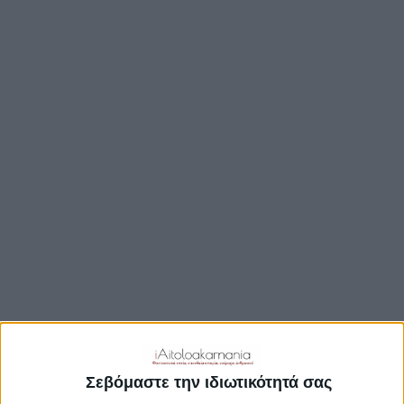
ΒΟΥΛΉ
ΔΉΜΟΙ
ΠΕΡΙΦΈΡΕΙΑ
TRAVEL GUIDE
ΑΞΙΟΘΕΑΤΑ
ΑΡΧΑΙΟΛΟΓΙΚΟΊ ΧΏΡΟΙ
ΚΆΣΤΡΑ
ΓΕΦΎΡΙΑ
ΠΑΡΑΛΊΕΣ
ΛΊΜΝΕΣ
ΓΑΣΤΡΟΝΟΜΙΑ
ΕΞΟΔΟΣ
ΔΡΑΣΤΗΡΙΟΤΗΤΕΣ
Σεβόμαστε την ιδιωτικότητά σας