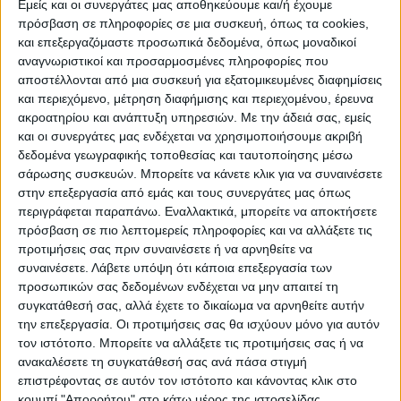
Εμείς και οι συνεργάτες μας αποθηκεύουμε και/ή έχουμε
πρόσβαση σε πληροφορίες σε μια συσκευή, όπως τα cookies,
και επεξεργαζόμαστε προσωπικά δεδομένα, όπως μοναδικοί
ΠΟΛΙΤΙΣΜΌΣ
αναγνωριστικοί και προσαρμοσμένες πληροφορίες που
αποστέλλονται από μια συσκευή για εξατομικευμένες διαφημίσεις
και περιεχόμενο, μέτρηση διαφήμισης και περιεχομένου, έρευνα
ακροατηρίου και ανάπτυξη υπηρεσιών.
Με την άδειά σας, εμείς
ΕΚΔΗΛΩΣΕΙΣ
ΜΟΥΣΙΚΗ
ΔΙΑΚΡΙΣΕΙΣ
και οι συνεργάτες μας ενδέχεται να χρησιμοποιήσουμε ακριβή
δεδομένα γεωγραφικής τοποθεσίας και ταυτοποίησης μέσω
σάρωσης συσκευών. Μπορείτε να κάνετε κλικ για να συναινέσετε
ΕΘΙΜΑ
ΒΙΒΛΙΟ
στην επεξεργασία από εμάς και τους συνεργάτες μας όπως
περιγράφεται παραπάνω. Εναλλακτικά, μπορείτε να αποκτήσετε
πρόσβαση σε πιο λεπτομερείς πληροφορίες και να αλλάξετε τις
προτιμήσεις σας πριν συναινέσετε ή να αρνηθείτε να
ΙΣΤΟΡΊΑ
ΑΠΌΨΕΙΣ
ΠΡΌΣΩΠΑ
ΣΥΝΕΝΤΕΎΞΕΙΣ
|
συναινέσετε.
Λάβετε υπόψη ότι κάποια επεξεργασία των
προσωπικών σας δεδομένων ενδέχεται να μην απαιτεί τη
συγκατάθεσή σας, αλλά έχετε το δικαίωμα να αρνηθείτε αυτήν
ΚΑΤΆΛΟΓΟΣ ΕΠΑΓΓΕΛΜΑΤΙΏΝ
την επεξεργασία. Οι προτιμήσεις σας θα ισχύουν μόνο για αυτόν
τον ιστότοπο. Μπορείτε να αλλάξετε τις προτιμήσεις σας ή να
ανακαλέσετε τη συγκατάθεσή σας ανά πάσα στιγμή
επιστρέφοντας σε αυτόν τον ιστότοπο και κάνοντας κλικ στο
κουμπί "Απορρήτου" στο κάτω μέρος της ιστοσελίδας.